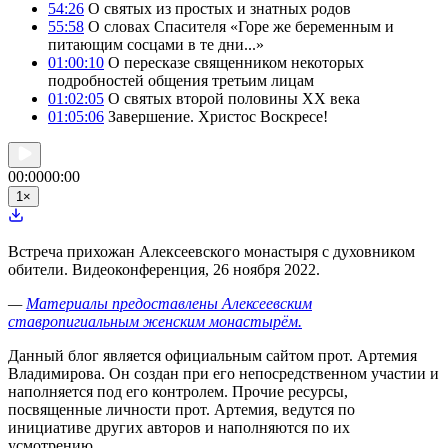
54:26
О святых из простых и знатных родов
55:58
О словах Спасителя «Горе же беременным и
питающим сосцами в те дни...»
01:00:10
О пересказе священником некоторых
подробностей общения третьим лицам
01:02:05
О святых второй половины XX века
01:05:06
Завершение. Христос Воскресе!
00:00
00:00
1
×
Встреча прихожан Алексеевского монастыря с духовником
обители. Видеоконференция, 26 ноября 2022.
—
Материалы предоставлены Алексеевским
ставропигиальным женским монастырём.
Данный блог является официальным сайтом прот. Артемия
Владимирова. Он создан при его непосредственном участии и
наполняется под его контролем. Прочие ресурсы,
посвященные личности прот. Артемия, ведутся по
инициативе других авторов и наполняются по их
усмотрению.