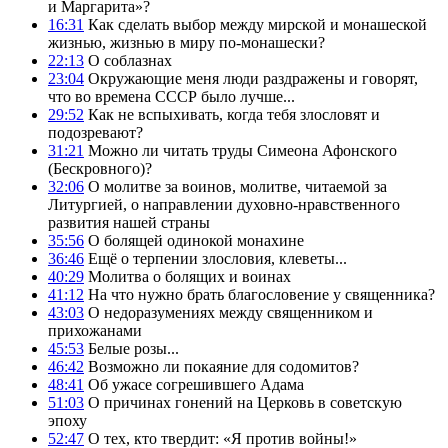
и Маргарита»?
16:31
Как сделать выбор между мирской и монашеской
жизнью, жизнью в миру по-монашески?
22:13
О соблазнах
23:04
Окружающие меня люди раздражены и говорят,
что во времена СССР было лучше...
29:52
Как не вспыхивать, когда тебя злословят и
подозревают?
31:21
Можно ли читать труды Симеона Афонского
(Бескровного)?
32:06
О молитве за воинов, молитве, читаемой за
Литургией, о направлении духовно-нравственного
развития нашей страны
35:56
О болящей одинокой монахине
36:46
Ещё о терпении злословия, клеветы...
40:29
Молитва о болящих и воинах
41:12
На что нужно брать благословение у священника?
43:03
О недоразумениях между священником и
прихожанами
45:53
Белые розы...
46:42
Возможно ли покаяние для содомитов?
48:41
Об ужасе согрешившего Адама
51:03
О причинах гонений на Церковь в советскую
эпоху
52:47
О тех, кто твердит: «Я против войны!»