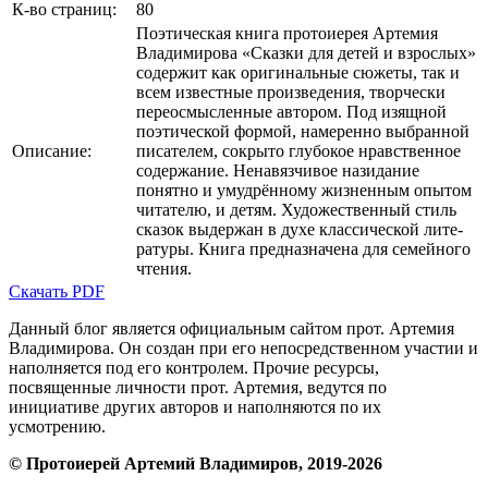
К-во страниц:
80
Поэтическая книга протоиерея Артемия
Владими­рова «Сказки для детей и взрослых»
содержит как ори­гинальные сюжеты, так и
всем известные произве­дения, творчески
переосмысленные автором. Под изящной
поэтической формой, намеренно выбранной
Описание:
писателем, сокрыто глубокое нравственное
содержа­ние. Ненавязчивое назидание
понятно и умудрённому жизненным опытом
читателю, и детям. Художествен­ный стиль
сказок выдержан в духе классической лите­
ратуры. Книга предназначена для семейного
чтения.
Скачать PDF
Данный блог является официальным сайтом прот. Артемия
Владимирова. Он создан при его непосредственном участии и
наполняется под его контролем. Прочие ресурсы,
посвященные личности прот. Артемия, ведутся по
инициативе других авторов и наполняются по их
усмотрению.
© Протоиерей Артемий Владимиров, 2019-2026