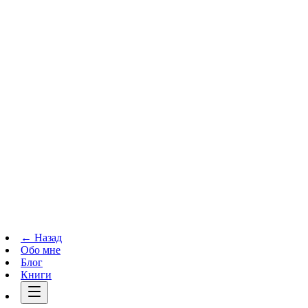
Телеграм-канал
t.me
→
← Назад
Обо мне
Блог
Книги