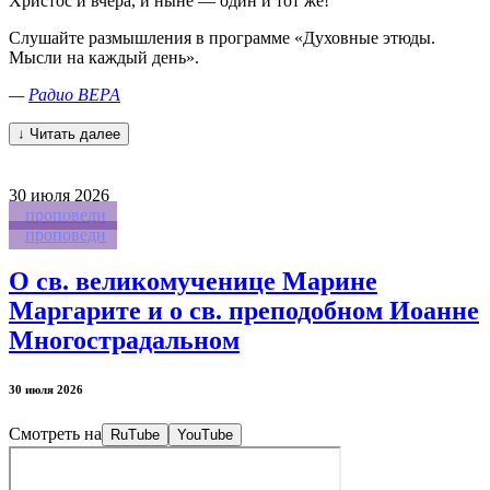
Христос и вчера, и ныне — один и тот же!
Слушайте размышления в программе «Духовные этюды.
Мысли на каждый день».
—
Радио ВЕРА
↓ Читать далее
30
июля 2026
проповеди
проповеди
О св. великомученице Марине
Маргарите и о св. преподобном Иоанне
Многострадальном
30 июля 2026
Смотреть на
RuTube
YouTube