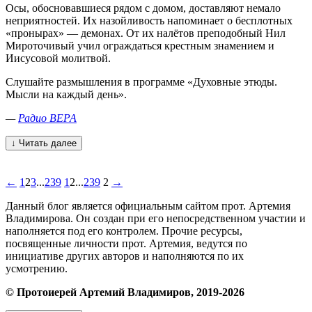
Осы, обосновавшиеся рядом с домом, доставляют немало
неприятностей. Их назойливость напоминает о бесплотных
«пронырах» — демонах. От их налётов преподобный Нил
Мироточивый учил ограждаться крестным знамением и
Иисусовой молитвой.
Слушайте размышления в программе «Духовные этюды.
Мысли на каждый день».
—
Радио ВЕРА
↓ Читать далее
←
1
2
3
...
239
1
2
...
239
2
→
Данный блог является официальным сайтом прот. Артемия
Владимирова. Он создан при его непосредственном участии и
наполняется под его контролем. Прочие ресурсы,
посвященные личности прот. Артемия, ведутся по
инициативе других авторов и наполняются по их
усмотрению.
© Протоиерей Артемий Владимиров, 2019-2026