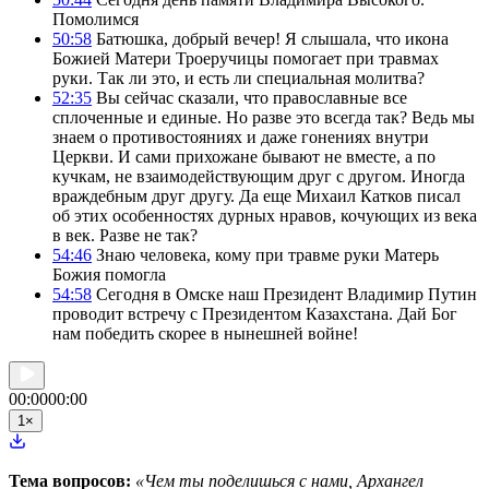
Помолимся
50:58
Батюшка, добрый вечер! Я слышала, что икона
Божией Матери Троеручицы помогает при травмах
руки. Так ли это, и есть ли специальная молитва?
52:35
Вы сейчас сказали, что православные все
сплоченные и единые. Но разве это всегда так? Ведь мы
знаем о противостояниях и даже гонениях внутри
Церкви. И сами прихожане бывают не вместе, а по
кучкам, не взаимодействующим друг с другом. Иногда
враждебным друг другу. Да еще Михаил Катков писал
об этих особенностях дурных нравов, кочующих из века
в век. Разве не так?
54:46
Знаю человека, кому при травме руки Матерь
Божия помогла
54:58
Сегодня в Омске наш Президент Владимир Путин
проводит встречу с Президентом Казахстана. Дай Бог
нам победить скорее в нынешней войне!
00:00
00:00
1
×
Тема вопросов:
«Чем ты поделишься с нами, Архангел