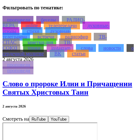
Фильтровать по тематике:
проповеди
беседы
РАДИО-
ВЕРА
online
телепередачи
духовные-
этюды
стихи
духовная-
телеграмма
встречи
радиоэфир
ТВ-
СПАС
заметки-дня
ТВ-
СОЮЗ
уроки
instagram
слова
новости
о
сердечной молитве
ВК
статьи
2
августа 2026
проповеди
проповеди
Слово о пророке Илии и Причащении
Святых Христовых Таин
2 августа 2026
Смотреть на
RuTube
YouTube