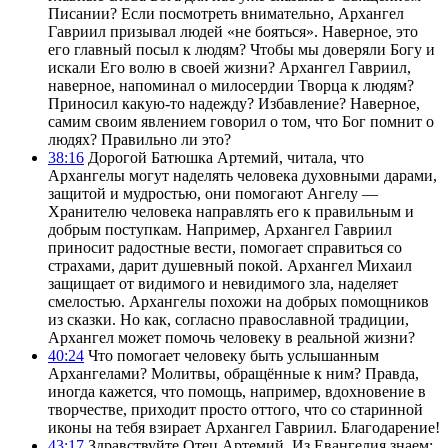
Писании? Если посмотреть внимательно, Архангел
Гавриил призывал людей «не бояться». Наверное, это
его главный посыл к людям? Чтобы мы доверяли Богу и
искали Его волю в своей жизни? Архангел Гавриил,
наверное, напоминал о милосердии Творца к людям?
Приносил какую-то надежду? Избавление? Наверное,
самим своим явлением говорил о том, что Бог помнит о
людях? Правильно ли это?
38:16
Дорогой Батюшка Артемий, читала, что
Архангелы могут наделять человека духовными дарами,
защитой и мудростью, они помогают Ангелу —
Хранителю человека направлять его к правильным и
добрым поступкам. Например, Архангел Гавриил
приносит радостные вести, помогает справиться со
страхами, дарит душевный покой. Архангел Михаил
защищает от видимого и невидимого зла, наделяет
смелостью. Архангелы похожи на добрых помощников
из сказки. Но как, согласно православной традиции,
Архангел может помочь человеку в реальной жизни?
40:24
Что помогает человеку быть услышанным
Архангелами? Молитвы, обращённые к ним? Правда,
иногда кажется, что помощь, например, вдохновение в
творчестве, приходит просто оттого, что со старинной
иконы на тебя взирает Архангел Гавриил. Благодарение!
43:17
Здравствуйте Отец Артемий. Из Евангелия знаем: