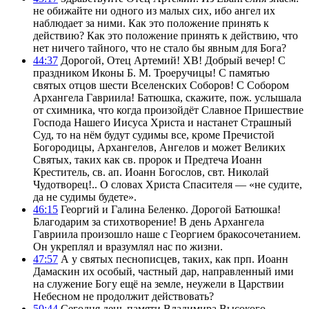
не обижайте ни одного из малых сих, ибо ангел их
наблюдает за ними. Как это положение принять к
действию? Как это положение принять к действию, что
нет ничего тайного, что не стало бы явным для Бога?
44:37
Дорогой, Отец Артемий! ХВ! Добрый вечер! С
праздником Иконы Б. М. Троеручицы! С памятью
святых отцов шести Вселенских Соборов! С Собором
Архангела Гавриила! Батюшка, скажите, пож. услышала
от схимника, что когда произойдёт Славное Пришествие
Господа Нашего Иисуса Христа и настанет Страшный
Суд, то на нём будут судимы все, кроме Пречистой
Богородицы, Архангелов, Ангелов и может Великих
Святых, таких как св. пророк и Предтеча Иоанн
Креститель, св. ап. Иоанн Богослов, свт. Николай
Чудотворец!.. О словах Христа Спасителя — «не судите,
да не судимы будете».
46:15
Георгий и Галина Беленко. Дорогой Батюшка!
Благодарим за стихотворение! В день Архангела
Гавриила произошло наше с Георгием бракосочетанием.
Он укреплял и вразумлял нас по жизни.
47:57
А у святых песнописцев, таких, как прп. Иоанн
Дамаскин их особый, частный дар, направленный ими
на служение Богу ещё на земле, неужели в Царствии
Небесном не продолжит действовать?
50:44
Сегодня день памяти Владимира Высокого.