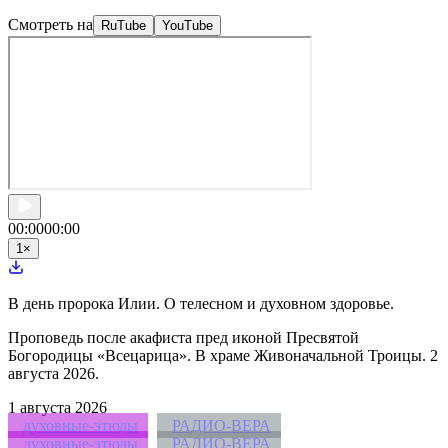
Смотреть на
RuTube
YouTube
00:00
00:00
1
×
В день пророка Илии. О телесном и духовном здоровье.
Проповедь после акафиста пред иконой Пресвятой
Богородицы «Всецарица». В храме Живоначальной Троицы. 2
августа 2026.
1
августа 2026
духовные-этюды
РАДИО-ВЕРА
духовные-этюды
РАДИО-ВЕРА