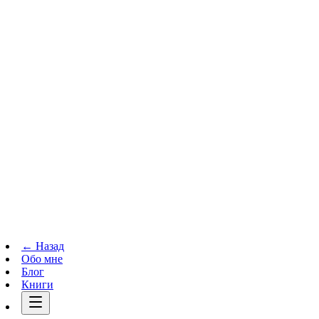
Телеграм-канал
t.me
→
← Назад
Обо мне
Блог
Книги