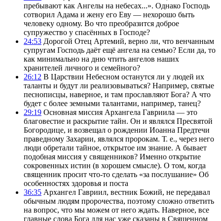
пребывают как Ангелы на небесах...». Однако Господь
сотворил Адама и жену его Еву — нехорошо быть
человеку одному. Во что преобразится доброе
супружество у спасённых в Господе?
24:53
Дорогой Отец Артемий, верно ли, что венчанным
супругам Господь даёт ещё ангела на семью? Если да, то
как минимально на дню чтить ангелов наших
хранителей личного и семейного?
26:12
В Царствии Небесном останутся ли у людей их
таланты и будут ли реализовываться? Например, святые
песнописцы, наверное, и там прославляют Бога? А что
будет с более земными талантами, например, танец?
29:19
Основная миссия Архангела Гавриила — это
благовестие и раскрытие тайн. Он и являлся Пресвятой
Богородице, и возвещал о рождении Иоанна Предтечи
праведному Захарии, являлся пророкам. Т. е., через него
люди обретали тайное, открытое им знание. А бывает
подобная миссия у священников? Именно открытие
сокровенных истин (в хорошем смысле). О том, когда
священник просит что-то сделать «за послушание» Об
особенностях здоровья и поста
36:35
Архангел Гавриил, вестник Божий, не передавал
обычным людям пророчества, поэтому сложно ответить
на вопрос, что мы можем от него ждать. Наверное, все
главные слова Бога для нас уже сказаны в Священном