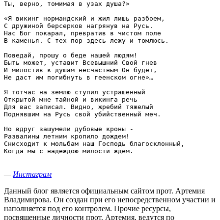
Ты, верно, томимая в узах душа?»

«Я викинг нормандский и жил лишь разбоем,

С дружиной берсерков нагрянув на Русь.

Нас Бог покарал, превратив в чистом поле

В каменья. С тех пор здесь лежу и томлюсь.

Поведай, прошу о беде нашей людям!

Быть может, уставит Всевышний Свой гнев

И милостив к душам несчастным Он будет,

Не даст им погибнуть в геенском огне»…

Я тотчас на землю ступил устрашенный

Открытой мне тайной и викинга речь

Для вас записал. Видно, жребий тяжелый

Поднявшим на Русь свой убийственный меч.

Но вдруг зашумели дубовые кроны -

Развалины летним кропило дождем!

Снисходит к мольбам наш Господь благосклонный,

Когда мы с надеждою милости ждем.

—
Инстаграм
Данный блог является официальным сайтом прот. Артемия
Владимирова. Он создан при его непосредственном участии и
наполняется под его контролем. Прочие ресурсы,
посвященные личности прот. Артемия, ведутся по