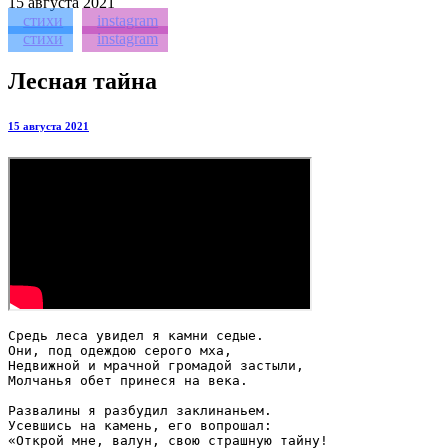
15
августа 2021
стихи
instagram
стихи
instagram
Лесная тайна
15 августа 2021
Средь леса увидел я камни седые.

Они, под одеждою серого мха,

Недвижной и мрачной громадой застыли,

Молчанья обет принеся на века.

Развалины я разбудил заклинаньем.

Усевшись на камень, его вопрошал:

«Открой мне, валун, свою страшную тайну!
