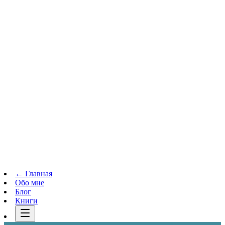
Телеграм-канал
t.me
→
← Главная
Обо мне
Блог
Книги