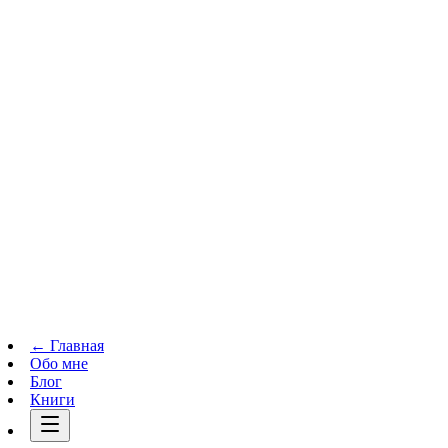
Телеграм-канал
t.me
→
← Главная
Обо мне
Блог
Книги