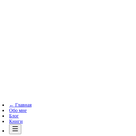
Телеграм-канал
t.me
→
← Главная
Обо мне
Блог
Книги