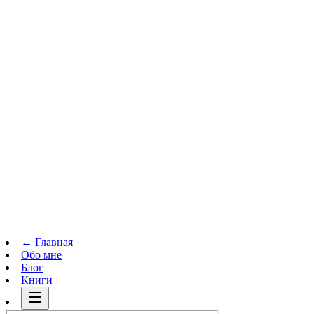
Телеграм-канал
t.me
→
← Главная
Обо мне
Блог
Книги