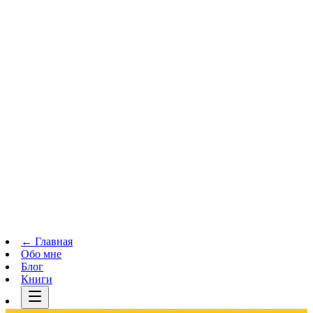
Телеграм-канал
t.me
→
← Главная
Обо мне
Блог
Книги