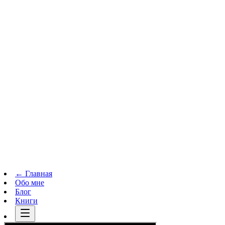
Телеграм-канал
t.me
→
← Главная
Обо мне
Блог
Книги