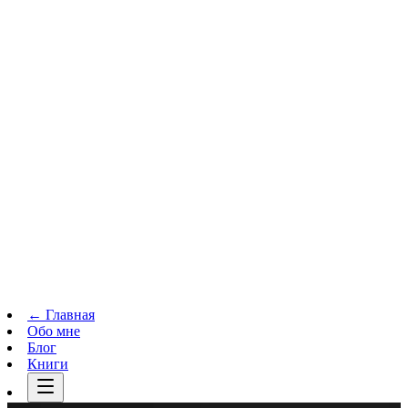
Телеграм-канал
t.me
→
← Главная
Обо мне
Блог
Книги