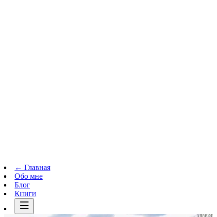
Телеграм-канал
t.me
→
← Главная
Обо мне
Блог
Книги