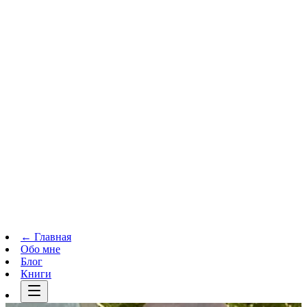
Телеграм-канал
t.me
→
← Главная
Обо мне
Блог
Книги