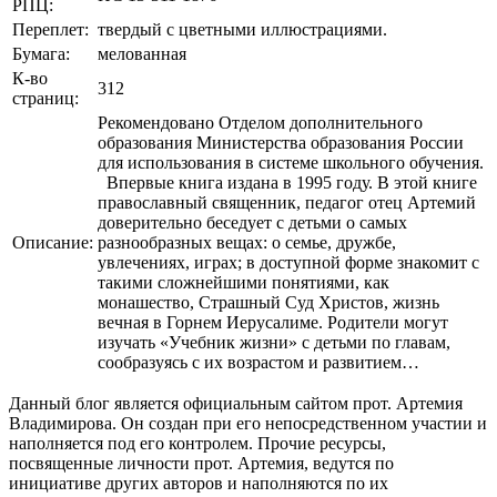
РПЦ:
Переплет:
твердый с цветными иллюстрациями.
Бумага:
мелованная
К-во
312
страниц:
Рекомендовано Отделом дополнительного
образования Министерства образования России
для использования в системе школьного обучения.
Впервые книга издана в 1995 году. В этой книге
православный священник, педагог отец Артемий
доверительно беседует с детьми о самых
Описание:
разнообразных вещах: о семье, дружбе,
увлечениях, играх; в доступной форме знакомит с
такими сложнейшими понятиями, как
монашество, Страшный Суд Христов, жизнь
вечная в Горнем Иерусалиме. Родители могут
изучать «Учебник жизни» с детьми по главам,
сообразуясь с их возрастом и развитием…
Данный блог является официальным сайтом прот. Артемия
Владимирова. Он создан при его непосредственном участии и
наполняется под его контролем. Прочие ресурсы,
посвященные личности прот. Артемия, ведутся по
инициативе других авторов и наполняются по их