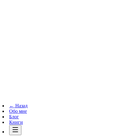
Телеграм-канал
t.me
→
← Назад
Обо мне
Блог
Книги