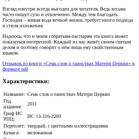
Взгляд изнутри всегда выгоден для читателя. Ведь весьма
часто пишут сухо и отвлеченно. Между тем благодать
Господня – живая вода вечной жизни, требует иного подхода
и стиля изложения.
Надеюсь, что и моим собратьям-пастырям эта книга может
показаться интересной. Каждый из нас живёт своим святым
делом и поэтому говорит о нём лишь ему свойственным
языком.
Отрывок из книги «Семь слов о таинствах Матери Церкви» в
формате pdf
Характеристики:
Название:
Семь слов о таинствах Матери Церкви
Год
2011
издания:
Гриф ИС
ИС 13-316-2269
РПЦ:
Переплет:
твердый, с цветными иллюстрациями
Бумага:
мелованная