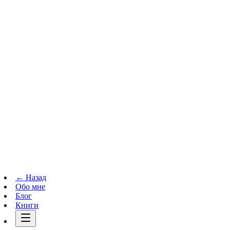
Телеграм-канал
t.me
→
← Назад
Обо мне
Блог
Книги