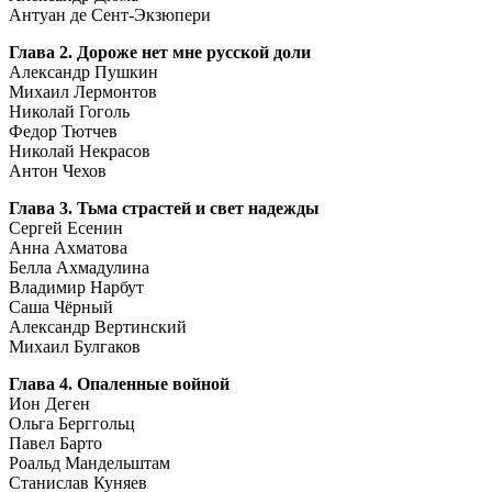
Антуан де Сент-Экзюпери
Глава 2. Дороже нет мне русской доли
Александр Пушкин
Михаил Лермонтов
Николай Гоголь
Федор Тютчев
Николай Некрасов
Антон Чехов
Глава 3. Тьма страстей и свет надежды
Сергей Есенин
Анна Ахматова
Белла Ахмадулина
Владимир Нарбут
Саша Чёрный
Александр Вертинский
Михаил Булгаков
Глава 4. Опаленные войной
Ион Деген
Ольга Берггольц
Павел Барто
Роальд Мандельштам
Станислав Куняев