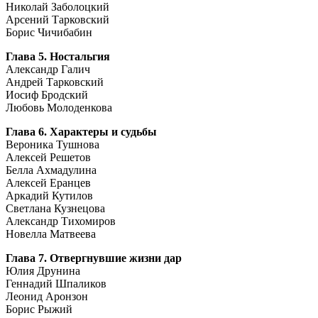
Николай Заболоцкий
Арсений Тарковский
Борис Чичибабин
Глава 5. Ностальгия
Александр Галич
Андрей Тарковский
Иосиф Бродский
Любовь Молоденкова
Глава 6. Характеры и судьбы
Вероника Тушнова
Алексей Решетов
Белла Ахмадулина
Алексей Еранцев
Аркадий Кутилов
Светлана Кузнецова
Александр Тихомиров
Новелла Матвеева
Глава 7. Отвергнувшие жизни дар
Юлия Друнина
Геннадий Шпаликов
Леонид Аронзон
Борис Рыжий