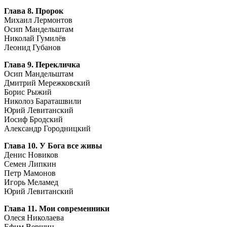
Глава 8. Пророк
Михаил Лермонтов
Осип Мандельштам
Николай Гумилёв
Леонид Губанов
Глава 9. Перекличка
Осип Мандельштам
Дмитрий Мережковский
Борис Рыжий
Николоз Бараташвили
Юрий Левитанский
Иосиф Бродский
Александр Городницкий
Глава 10. У Бога все живы
Денис Новиков
Семен Липкин
Петр Мамонов
Игорь Меламед
Юрий Левитанский
Глава 11. Мои современники
Олеся Николаева
Ефим Вершин