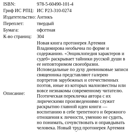
ISBN:
978-5-60490-101-4
Гриф ИС РПЦ:
ИС Р23-310-0274
Издатетельство:
Антикъ
Переплет:
твердый
Бумага:
офсетная
К-во страниц:
304
Новая книга протоиерея Артемия
Владимирова необычна по форме и
содержанию. «Энциклопедия характеров и
судеб» раскрывает тайники русской души в
ее неповторимом своеобразии.
Исповедальные по духу дневниковые записи
священника представляют галерею
портретов зарубежных и отечественных
поэтов, иные из которых малоизвестны или
вовсе незнакомы современному читателю.
Описание:
Поэтическая перекличка автора с их
лирическими произведениями служит
раскрытию главной идеи книги —
воспитанию в себе трепетного и бережного
отношения к личности, умению не судить,
но понимать, сочувствовать и оправдывать
человека. Новый труд протоиерея Артемия