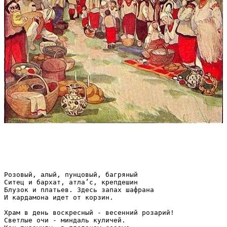
Розовый, алый, пунцовый, багряный

Ситец и бархат, атла’с, крепдешин

Блузок и платьев. Здесь запах шафрана

И кардамона идет от корзин.

Храм в день воскресный - весенний розарий!

Светлые очи - миндаль куличей.
