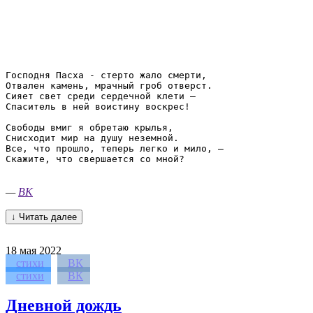
Господня Пасха - стерто жало смерти,

Отвален камень, мрачный гроб отверст.

Сияет свет среди сердечной клети –

Спаситель в ней воистину воскрес!

Свободы вмиг я обретаю крылья,

Снисходит мир на душу неземной.

Все, что прошло, теперь легко и мило, –

Скажите, что свершается со мной?

—
ВК
↓ Читать далее
18
мая 2022
стихи
ВК
стихи
ВК
Дневной дождь