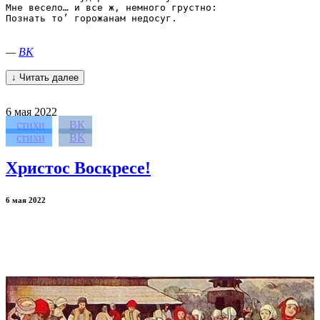
Мне весело… и все ж, немного грустно:

Познать то’ горожанам недосуг.

—
ВК
↓ Читать далее
6
мая 2022
стихи
ВК
стихи
ВК
Христос Воскресе!
6 мая 2022