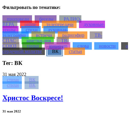
Фильтровать по тематике:
проповеди
беседы
РАДИО-
ВЕРА
online
телепередачи
духовные-
этюды
стихи
духовная-
телеграмма
встречи
радиоэфир
ТВ-
СПАС
заметки-дня
ТВ-
СОЮЗ
уроки
instagram
слова
новости
о
сердечной молитве
ВК
статьи
Тег: ВК
31
мая 2022
стихи
ВК
стихи
ВК
Христос Воскресе!
31 мая 2022