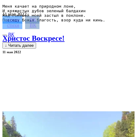
Меня качает на природном лоне,

И кряжистых дубов зеленый балдахин

11
мая 2022
Над головой моей застыл в поклоне.

стихи
ВК
Повсюду Божья благость, взор куда ни кинь.

стихи
ВК
—
ВК
Христос Воскресе!
↓ Читать далее
11 мая 2022