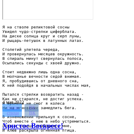
Я на стволе реликтовой сосны

Увидел чудо-стрелки циферблата.

На диске солнца круг и серп луны,

И рыцарь-петушок в латунных латах.

Столетий улетела череда,

И провернулась месяцев окружность.

В спираль минут свернулась полоса,

Осыпались секунды с хвоей дружно.

Стоит недвижно лишь одна сосна,

В молчанье вечности седой внимая.

Я, пробудившись от дневного сна,

К ней подойдя в начальных числах мая,

Пытался стрелки возвратить назад -

Как ни старался, не достиг успеха.

4
мая 2022
И времени не смог я колеса

стихи
ВК
Ни на мгновение замедлить бега.

стихи
ВК
В изнеможении прильнул к сосне,

Чтоб вместе с нею в небо устремиться.

Христос Воскресе!
Луна и солнце улыбнулись мне,

И клюв раскрыла огненная птица.
