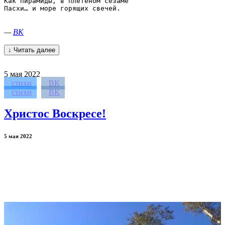
Как пирамиды, в плетеном сезаме

Пасхи… и море горящих свечей.

—
ВК
↓ Читать далее
5
мая 2022
стихи
ВК
стихи
ВК
Христос Воскресе!
5 мая 2022