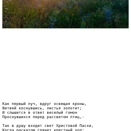
Как первый луч, вдруг освещая кроны,

Ветвей коснувшись, листья золотит;

И слышится в ответ веселый гомон

Проснувшихся перед рассветом птиц,-

Так в душу входит свет Христовой Пасхи,

Когда раскатом грянет крестный ход:
