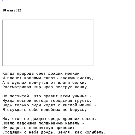
18 мая 2022
Когда природа сеет дождик мелкий

И плачет каплями сквозь свежую листву,

А в дуплах прячутся от влаги белки,

Рассматривая мир чрез пеструю канву,

Не посчитай, что правит всем унынье -

Чужда лесной погоде городская грусть.

Ведь только люди ходят с кислой миной -

Я осуждать себе подобных не берусь;

Но, стоя по дождем средь древних сосен,

Ловлю ладонями полдневную капель -

Им радость непонятную приносит

Сходящий с неба дождь. Земля, как колыбель,
