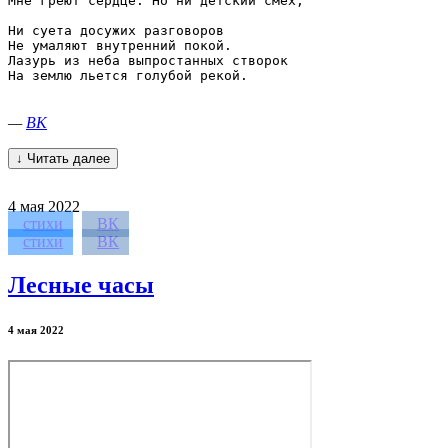
Мне греют сердце. Но ни детский смех,

Ни суета досужих разговоров

Не умаляют внутренний покой.

Лазурь из неба выпростанных створок

На землю льется голубой рекой.

—
ВК
↓ Читать далее
4
мая 2022
стихи
ВК
стихи
ВК
Лесные часы
4 мая 2022