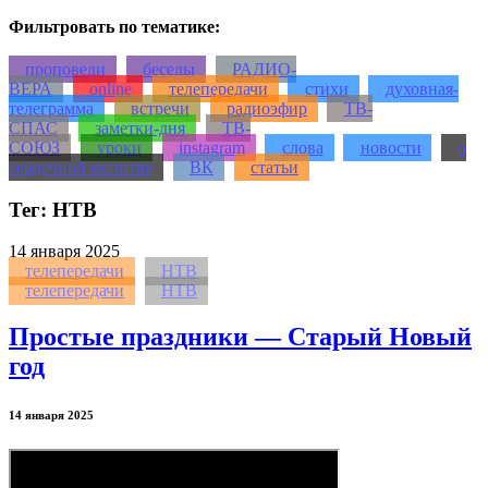
Фильтровать по тематике:
проповеди
беседы
РАДИО-
ВЕРА
online
телепередачи
стихи
духовная-
телеграмма
встречи
радиоэфир
ТВ-
СПАС
заметки-дня
ТВ-
СОЮЗ
уроки
instagram
слова
новости
о
сердечной молитве
ВК
статьи
Тег: НТВ
14
января 2025
телепередачи
НТВ
телепередачи
НТВ
Простые праздники — Старый Новый
год
14 января 2025