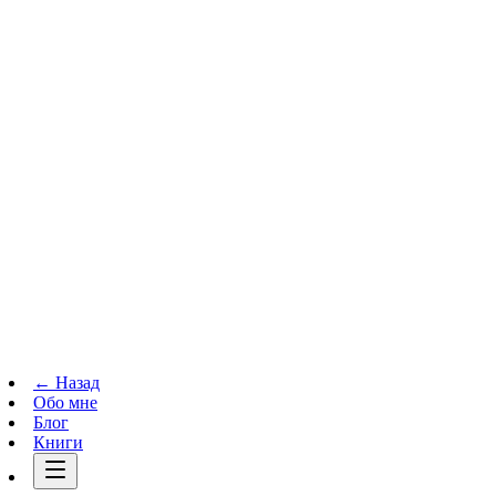
Телеграм-канал
t.me
→
← Назад
Обо мне
Блог
Книги