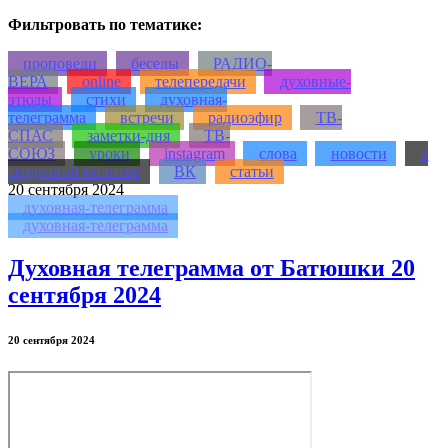
Фильтровать по тематике:
проповеди
беседы
РАДИО-
ВЕРА
online
телепередачи
духовные-
этюды
стихи
духовная-
телеграмма
встречи
радиоэфир
ТВ-
СПАС
заметки-дня
ТВ-
СОЮЗ
уроки
instagram
слова
новости
о
сердечной молитве
ВК
статьи
20
сентября 2024
духовная-телеграмма
духовная-телеграмма
Духовная телеграмма от Батюшки 20
сентября 2024
20 сентября 2024