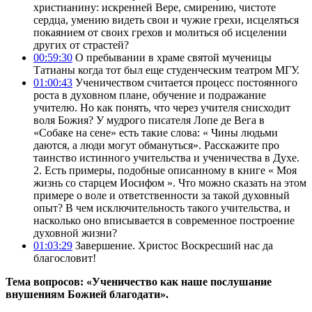
христианину: искренней Вере, смирению, чистоте
сердца, умению видеть свои и чужие грехи, исцеляться
покаянием от своих грехов и молиться об исцелении
других от страстей?
00:59:30
О пребывании в храме святой мученицы
Татианы когда тот был еще студенческим театром МГУ.
01:00:43
Ученичеством считается процесс постоянного
роста в духовном плане, обучение и подражание
учителю. Но как понять, что через учителя снисходит
воля Божия? У мудрого писателя Лопе де Вега в
«Собаке на сене» есть такие слова: « Чины людьми
даются, а люди могут обмануться». Расскажите про
таинство истинного учительства и ученичества в Духе.
2. Есть примеры, подобные описанному в книге « Моя
жизнь со старцем Иосифом ». Что можно сказать на этом
примере о воле и ответственности за такой духовный
опыт? В чем исключительность такого учительства, и
насколько оно вписывается в современное построение
духовной жизни?
01:03:29
Завершение. Христос Воскресший нас да
благословит!
Тема вопросов: «Ученичество как наше послушание
внушениям Божией благодати».