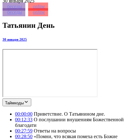
30
января 2025
беседы
online
беседы
online
Татьянин День
30 января 2025
Таймкоды
00:00:00
Приветствие. О Татьянином дне.
00:12:33
О послушании внушениям Божественной
благодати
00:27:59
Ответы на вопросы
00:28:50
«Помни, что всякая помеха есть Божие