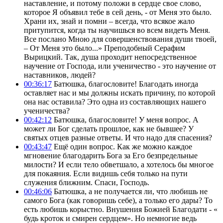
наставление, и потому положи в сердце свое слово,
которое Я объявил тебе в сей день, - от Меня это было.
Храни их, знай и помни – всегда, что всякое жало
притупится, когда ты научишься во всем видеть Меня.
Все послано Мною для совершенствования души твоей,
– От Меня это было...» Преподобный Серафим
Вырицкий. Так, душа проходит непосредственное
научение от Господа, или ученичество - это научение от
наставников, людей?
00:36:17
Батюшка, благословите! Благодать иногда
оставляет нас и мы должны искать причину, по которой
она нас оставила? Это одна из составляющих нашего
ученичества?
00:42:12
Батюшка, благословите! У меня вопрос. А
может ли Бог сделать прошлое, как не бывшее? У
святых отцев разные ответы. И что надо для спасения?
00:43:47
Ещё один вопрос. Как же можно каждое
мгновение благодарить Бога за Его безпредельные
милости? И если тело обветшало, а хотелось бы многое
для покаяния. Если видишь себя только на пути
служения ближним. Спаси, Господь.
00:46:06
Батюшка, а не получается ли, что любишь не
самого Бога (как говоришь себе), а только его дары? То
есть любишь корыстно. Внушения Божией Благодати - «
будь кроток и смирен сердцем». Но немногие ведь