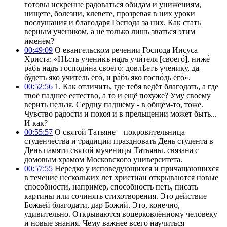
готовы искренне радоваться обидам и унижениям,
нищете, болезни, клевете, прозревая в них уроки
послушания и благодаря Господа за них. Как стать
верным учеником, а не только лишь зваться этим
именем?
00:49:09
О евангельском речении Господа Иисуса
Христа: «Нѣ́сть учени́къ надъ учи́теля [своего́], ниже́
ра́бъ надъ господи́на своего́: довлѣ́етъ ученику́, да
бу́детъ я́ко учи́тель его́, и ра́бъ я́ко госпо́дь его́».
00:52:56
1. Как отличить, где тебя ведёт благодать, а где
твоё падшее естество, а то и ещё похуже? Уму своему
верить нельзя. Сердцу падшему - в общем-то, тоже.
Чувство радости и покоя и в прельщении может быть...
И как?
00:55:57
О святой Татьяне – покровительница
студенчества и традиции праздновать День студента в
День памяти святой мученицы Татьяны. связана с
домовым храмом Московского университета.
00:57:55
Нередко у исповедующихся и причащающихся
в течение нескольких лет христиан открываются новые
способности, например, способность петь, писать
картины или сочинять стихотворения. Это действие
Божьей благодати, дар Божий. Это, конечно,
удивительно. Открываются воцерковлённому человеку
и новые знания. Чему важнее всего научиться