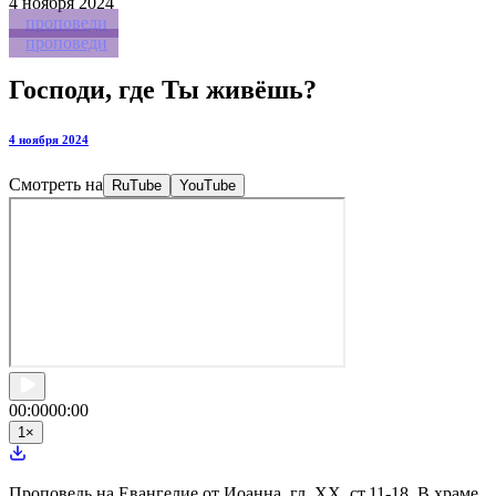
4
ноября 2024
проповеди
проповеди
Господи, где Ты живёшь?
4 ноября 2024
Смотреть на
RuTube
YouTube
00:00
00:00
1
×
Проповедь на Евангелие от Иоанна, гл. XX, ст.11-18. В храме