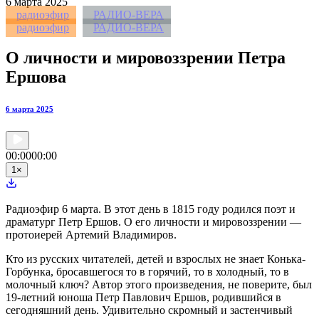
6
марта 2025
радиоэфир
РАДИО-ВЕРА
радиоэфир
РАДИО-ВЕРА
О личности и мировоззрении Петра
Ершова
6 марта 2025
00:00
00:00
1
×
Радиоэфир 6 марта. В этот день в 1815 году родился поэт и
драматург Петр Ершов. О его личности и мировоззрении —
протоиерей Артемий Владимиров.
Кто из русских читателей, детей и взрослых не знает Конька-
Горбунка, бросавшегося то в горячий, то в холодный, то в
молочный ключ? Автор этого произведения, не поверите, был
19-летний юноша Петр Павлович Ершов, родившийся в
сегодняшний день. Удивительно скромный и застенчивый