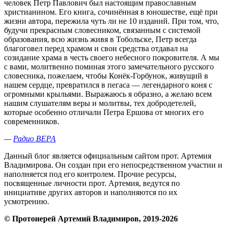
человек Петр Павлович был настоящим православным
христианином. Его книга, сочинённая в юношестве, ещё при
жизни автора, пережила чуть ли не 10 изданий. При том, что,
будучи прекрасным словесником, связанным с системой
образования, всю жизнь живя в Тобольске, Петр всегда
благоговел перед храмом и свои средства отдавал на
созидание храма в честь своего небесного покровителя. А мы
с вами, молитвенно поминая этого замечательного русского
словесника, пожелаем, чтобы Конёк-Горбунок, живущий в
нашем сердце, превратился в пегаса — легендарного коня с
огромными крыльями. Выражаюсь я образно, а желаю всем
нашим слушателям веры и молитвы, тех добродетелей,
которые особенно отличали Петра Ершова от многих его
современников.
—
Радио ВЕРА
Данный блог является официальным сайтом прот. Артемия
Владимирова. Он создан при его непосредственном участии и
наполняется под его контролем. Прочие ресурсы,
посвященные личности прот. Артемия, ведутся по
инициативе других авторов и наполняются по их
усмотрению.
© Протоиерей Артемий Владимиров, 2019-2026