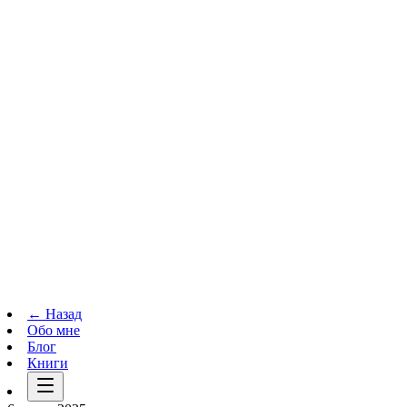
Телеграм-канал
t.me
→
← Назад
Обо мне
Блог
Книги