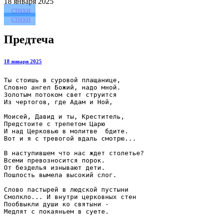
18
января 2025
стихи
стихи
Предтеча
18 января 2025
Ты стоишь в суровой плащанице,

Словно ангел Божий, надо мной.

Золотым потоком свет струится

Из чертогов, где Адам и Ной,

Моисей, Давид и ты, Креститель,

Предстоите с трепетом Царю

И над Церковью в молитве  бдите.

Вот и я с тревогой вдаль смотрю...

В наступившем что нас ждет столетье?

Всеми превозносится порок.

От безделья изнывают дети.

Пошлость вымела высокий слог.

Слово пастырей в людской пустыни

Смолкло... И внутри церковных стен

Пообвыкли души ко святыни -

Медлят с покаяньем в суете.
