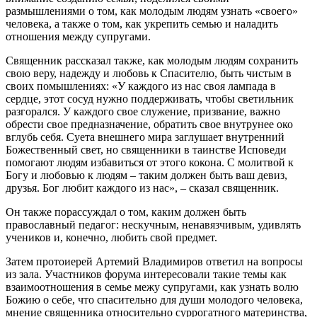
размышлениями о том, как молодым людям узнать «своего»
человека, а также о том, как укрепить семью и наладить
отношения между супругами.
Священник рассказал также, как молодым людям сохранить
свою веру, надежду и любовь к Спасителю, быть чистым в
своих помышлениях: «У каждого из нас своя лампада в
сердце, этот сосуд нужно поддерживать, чтобы светильник
разгорался. У каждого свое служение, призвание, важно
обрести свое предназначение, обратить свое внутрунее око
вглубь себя. Суета внешнего мира заглушает внутренний
Божественный свет, но священники в таинстве Исповеди
помогают людям избавиться от этого кокона. С молитвой к
Богу и любовью к людям – таким должен быть ваш девиз,
друзья. Бог любит каждого из нас», – сказал священник.
Он также порассуждал о том, каким должен быть
православный педагог: нескучным, ненавязчивым, удивлять
учеников и, конечно, любить свой предмет.
Затем протоиерей Артемий Владимиров ответил на вопросы
из зала. Участников форума интересовали такие темы как
взаимоотношения в семье межу супругами, как узнать волю
Божию о себе, что спасительно для души молодого человека,
мнение священника относительно суррогатного материнства,