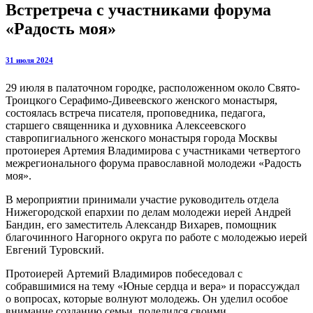
Встретреча с участниками форума
«Радость моя»
31 июля 2024
29 июля в палаточном городке, расположенном около Свято-
Троицкого Серафимо-Дивеевского женского монастыря,
состоялась встреча писателя, проповедника, педагога,
старшего священника и духовника Алексеевского
ставропигиального женского монастыря города Москвы
протоиерея Артемия Владимирова с участниками четвертого
межрегионального форума православной молодежи «Радость
моя».
В мероприятии принимали участие руководитель отдела
Нижегородской епархии по делам молодежи иерей Андрей
Бандин, его заместитель Александр Вихарев, помощник
благочинного Нагорного округа по работе с молодежью иерей
Евгений Туровский.
Протоиерей Артемий Владимиров побеседовал с
собравшимися на тему «Юные сердца и вера» и порассуждал
о вопросах, которые волнуют молодежь. Он уделил особое
внимание созданию семьи, поделился своими