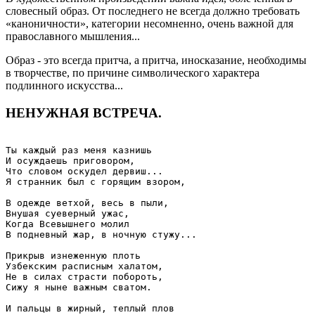
словесный образ. От последнего не всегда должно требовать
«каноничности», категории несомненно, очень важной для
православного мышления...
Образ - это всегда притча, а притча, иносказание, необходимы
в творчестве, по причине символического характера
подлинного искусства...
НЕНУЖНАЯ ВСТРЕЧА.
Ты каждый раз меня казнишь 

И осуждаешь приговором, 

Что словом оскудел дервиш... 

Я странник был с горящим взором, 

В одежде ветхой, весь в пыли, 

Внушая суеверный ужас, 

Когда Всевышнего молил 

В подневный жар, в ночную стужу... 

Прикрыв изнеженную плоть 

Узбекским расписным халатом, 

Не в силах страсти побороть, 

Сижу я ныне важным сватом. 

И пальцы в жирный, теплый плов 
