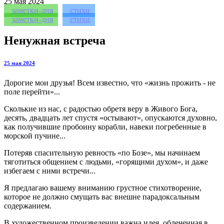
25
мая 2024
заметки-дня
стихи
заметки-дня
стихи
Ненужная встреча
25 мая 2024
Дорогие мои друзья! Всем известно, что «жизнь прожить - не
поле перейти»...
Сколькие из нас, с радостью обретя веру в Живого Бога,
десять, двадцать лет спустя «остывают», опускаются духовно,
как получившие пробоину корабли, навеки погребенные в
морской пучине...
Потеряв спасительную ревность «по Бозе», мы начинаем
тяготиться общением с людьми, «горящими духом», и даже
избегаем с ними встречи...
Я предлагаю вашему вниманию грустное стихотворение,
которое не должно смущать вас внешне парадоксальным
содержанием.
В художественном произведении важна идея, облеченная в