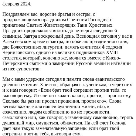
февраля 2024.
Поздравляем вас, дорогие братья и сестры, с
продолжающимся праздником Сретения Господня, с
принятием Святых Животворящих Таин Христовых.
Праздник продолжился вплоть до четверга следующей
седмицы. Завтра воскресный день. Всенощная сегодня у нас в
Алексеевском храме и завтра, по обычаю праздничного дня,
две Божественных литургии, память святителя Феодосия
Черниговского, одного из великих подвижников XVIII
столетия, который, конечно же, молится вместе с Киево-
Печерскими святыми о замирении Русской земли и изгнании
из нее супостатов.
Мы с вами удержим сегодня в памяти слова евангельского
дневного чтения. Христос, обращаясь к ученикам, а через них
и к нам говорит: «Если брат твой согрешит против тебя, то
выговори ему. И если он скажет: каюсь, прости, – прости ему.
Сколько бы раз ни просил прощения, прости его». Слова
весьма важные для нашей будничной жизни, ибо, к
сожалению, людям свойственно по их греховности,
самолюбию или, как говорят, уязвленному самолюбию, терять
душевный мир, смущаться, обижаться. На сей счет Господь
дает нам такую замечательную заповедь: если брат твой
согрешил против тебя, выговори ему.