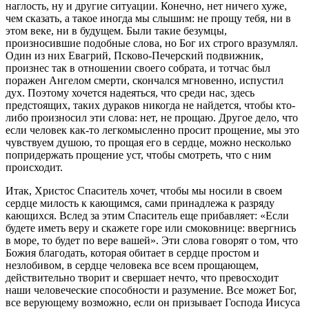
наглость, ну и другие ситуации. Конечно, нет ничего хуже,
чем сказать, а такое иногда мы слышим: не прощу тебя, ни в
этом веке, ни в будущем. Были такие безумцы,
произносившие подобные слова, но Бог их строго вразумлял.
Один из них Евагрий, Псково-Печерский подвижник,
произнес так в отношении своего собрата, и тотчас был
поражен Ангелом смерти, скончался мгновенно, испустил
дух. Поэтому хочется надеяться, что среди нас, здесь
предстоящих, таких дураков никогда не найдется, чтобы кто-
либо произносил эти слова: нет, не прощаю. Другое дело, что
если человек как-то легкомысленно просит прощение, мы это
чувствуем душою, то прощая его в сердце, можно несколько
попридержать прощение уст, чтобы смотреть, что с ним
происходит.
Итак, Христос Спаситель хочет, чтобы мы носили в своем
сердце милость к кающимся, сами принадлежа к разряду
кающихся. Вслед за этим Спаситель еще прибавляет: «Если
будете иметь веру и скажете горе или смоковнице: ввергнись
в море, то будет по вере вашей». Эти слова говорят о том, что
Божия благодать, которая обитает в сердце простом и
незлобивом, в сердце человека все всем прощающем,
действительно творит и свершает нечто, что превосходит
наши человеческие способности и разумение. Все может Бог,
все верующему возможно, если он призывает Господа Иисуса