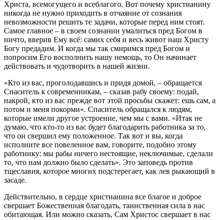
Христа, всемогущего и всеблагого. Вот почему христианину
никогда не нужно приходить в отчаяние от сознания
невозможности решить те задачи, которые перед ним стоят.
Самое главное – в своем сознании умалиться пред Богом в
ничто, вверив Ему всё: самих себя и весь живот наш Христу
Богу предадим. И когда мы так смиримся пред Богом и
попросим Его восполнить нашу немощь, то Он начинает
действовать и чудотворить в нашей жизни.
«Кто из вас, проголодавшись и придя домой, – обращается
Спаситель к современникам, – сказав рабу своему: подай,
накрой, кто из вас прежде вот этой просьбы скажет: ешь сам, а
потом и меня покорми». Спаситель обращался к людям,
которые имели другое устроение, чем мы с вами. «Итак не
думаю, что кто-то из вас будет благодарить работника за то,
что он свершил ему положенное. Так вот и вы, когда
исполните все повеленное вам, говорите, подобно этому
работнику: мы рабы ничего нестоящие, неключимые, сделали
то, что нам должно было сделать». Это заповедь против
тщеславия, которое многих подстерегает, как лев рыкающий в
засаде.
Действительно, в сердце христианина все благое и доброе
свершает Божественная благодать, таинственная сила в нас
обитающая. Или можно сказать, Сам Христос свершает в нас