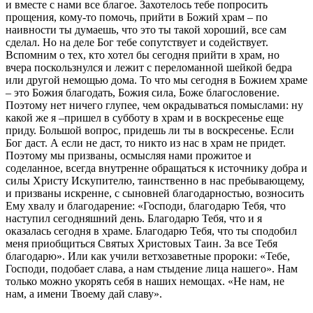
и вместе с нами все благое. Захотелось тебе попросить
прощения, кому-то помочь, прийти в Божий храм – по
наивности ты думаешь, что это ты такой хороший, все сам
сделал. Но на деле Бог тебе сопутствует и содействует.
Вспомним о тех, кто хотел бы сегодня прийти в храм, но
вчера поскользнулся и лежит с переломанной шейкой бедра
или другой немощью дома. То что мы сегодня в Божием храме
– это Божия благодать, Божия сила, Боже благословение.
Поэтому нет ничего глупее, чем окрадываться помыслами: ну
какой же я –пришел в субботу в храм и в воскресенье еще
приду. Большой вопрос, придешь ли ты в воскресенье. Если
Бог даст. А если не даст, то никто из нас в храм не придет.
Поэтому мы призваны, осмысляя нами прожитое и
соделанное, всегда внутренне обращаться к источнику добра и
силы Христу Искупителю, таинственно в нас пребывающему,
и призваны искренне, с сыновней благодарностью, возносить
Ему хвалу и благодарение: «Господи, благодарю Тебя, что
наступил сегодняшний день. Благодарю Тебя, что и я
оказалась сегодня в храме. Благодарю Тебя, что ты сподобил
меня приобщиться Святых Христовых Таин. За все Тебя
благодарю». Или как учили ветхозаветные пророки: «Тебе,
Господи, подобает слава, а нам стыдение лица нашего». Нам
только можно укорять себя в наших немощах. «Не нам, не
нам, а имени Твоему дай славу».