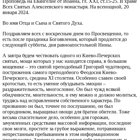
Проповедь на Евангелие от Иоанна, гл. XXI, ст.15-25. В храме
Всех Святых Алексеевского монастыря. На всенощной, 20
января 2024.
Во имя Отца и Сына и Святого Духа.
Поздравляем всех с воскресным днем по Просвещении, то
есть после праздника Богоявления, который продлится до
следующей субботы, дня равноапостольной Нины.
А завтра будем чествовать одного из Киево-Печерских
святых, мощи которых у нас находятся справа, в большом
мощевике – это святой преподобный Григорий чудотворец,
постриженик самого преподобного Феодосия Киево-
Печерского, средина XI столетия. Особенно славен своей
кротостью, то есть умение обуздывать эмоции –
раздражительность, многословие. Он был чужд всякой
обидчивости, мнительности, и ему можно и должно молиться,
трудясь над исправлением собственного характера. По
призванию он был, точнее по послушанию, он был
огородником, выращивал овощи для братии обители. Тоже
весьма спасительное дело, особенно для горожан,
зачумленных средствами массовой информации, последние
свои мозги, простите за грубое выражение, потравивших
непрестанным пребыванием в этом информационном
пространстве. Здоровые люди умеют себя ограничивать и