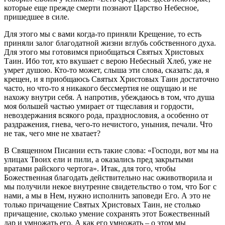
которые еще прежде смерти познают Царство Небесное,
пришедшее в силе.
Для этого мы с вами когда-то приняли Крещение, то есть
приняли залог благодатной жизни вглубь собственного духа.
Для этого мы готовимся приобщаться Святых Христовых
Таин. Ибо тот, кто вкушает с верою Небесный Хлеб, уже не
умрет душою. Кто-то может, слыша эти слова, сказать: да, я
крещен, и я приобщаюсь Святых Христовых Таин достаточно
часто, но что-то я никакого бессмертия не ощущаю и не
нахожу внутри себя. А напротив, убеждаюсь в том, что душа
моя большей частью умирает от тщеславия и гордости,
невоздержания всякого рода, празднословия, а особенно от
раздражения, гнева, чего-то нечистого, уныния, печали. Что
не так, чего мне не хватает?
В Священном Писании есть такие слова: «Господи, вот мы на
улицах Твоих ели и пили, а оказались пред закрытыми
вратами райского чертога». Итак, для того, чтобы
Божественная благодать действительно нас оживотворила и
мы получили некое внутренне свидетельство о том, что Бог с
нами, а мы в Нем, нужно исполнить заповеди Его. А это не
только причащение Святых Христовых Таин, не столько
причащение, сколько умение сохранять этот Божественный
дар и умножать его. А как его умножать – о этом мы