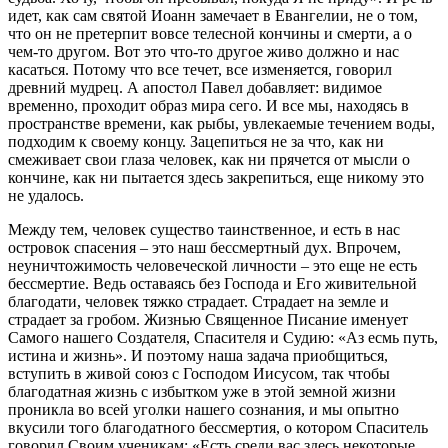
идет, как сам святой Иоанн замечает в Евангелии, не о том,
что он не претерпит вовсе телесной кончины и смерти, а о
чем-то другом. Вот это что-то другое живо должно и нас
касаться. Потому что все течет, все изменяется, говорил
древний мудрец. А апостол Павел добавляет: видимое
временно, проходит образ мира сего. И все мы, находясь в
пространстве времени, как рыбы, увлекаемые течением воды,
подходим к своему концу. Зацепиться не за что, как ни
смеживает свои глаза человек, как ни прячется от мысли о
кончине, как ни пытается здесь закрепиться, еще никому это
не удалось.
Между тем, человек существо таинственное, и есть в нас
островок спасения – это наш бессмертный дух. Впрочем,
неуничтожимость человеческой личности – это еще не есть
бессмертие. Ведь оставаясь без Господа и Его живительной
благодати, человек тяжко страдает. Страдает на земле и
страдает за гробом. Жизнью Священное Писание именует
Самого нашего Создателя, Спасителя и Судию: «Аз есмь путь,
истина и жизнь». И поэтому наша задача приобщиться,
вступить в живой союз с Господом Иисусом, так чтобы
благодатная жизнь с избытком уже в этой земной жизни
проникла во всей уголки нашего сознания, и мы опытно
вкусили того благодатного бессмертия, о котором Спаситель
говорил Своим ученикам: «Есть среди вас здесь некоторые,