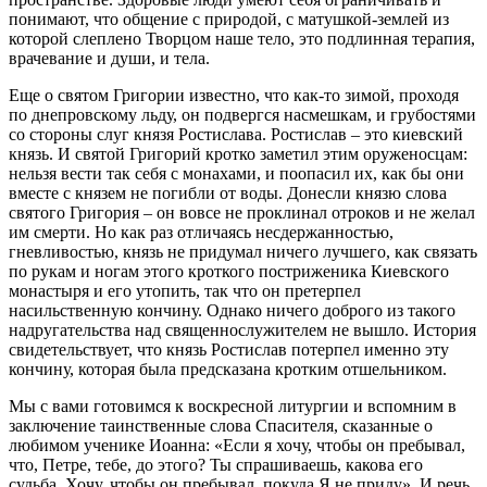
понимают, что общение с природой, с матушкой-землей из
которой слеплено Творцом наше тело, это подлинная терапия,
врачевание и души, и тела.
Еще о святом Григории известно, что как-то зимой, проходя
по днепровскому льду, он подвергся насмешкам, и грубостями
со стороны слуг князя Ростислава. Ростислав – это киевский
князь. И святой Григорий кротко заметил этим оруженосцам:
нельзя вести так себя с монахами, и поопасил их, как бы они
вместе с князем не погибли от воды. Донесли князю слова
святого Григория – он вовсе не проклинал отроков и не желал
им смерти. Но как раз отличаясь несдержанностью,
гневливостью, князь не придумал ничего лучшего, как связать
по рукам и ногам этого кроткого постриженика Киевского
монастыря и его утопить, так что он претерпел
насильственную кончину. Однако ничего доброго из такого
надругательства над священнослужителем не вышло. История
свидетельствует, что князь Ростислав потерпел именно эту
кончину, которая была предсказана кротким отшельником.
Мы с вами готовимся к воскресной литургии и вспомним в
заключение таинственные слова Спасителя, сказанные о
любимом ученике Иоанна: «Если я хочу, чтобы он пребывал,
что, Петре, тебе, до этого? Ты спрашиваешь, какова его
судьба. Хочу, чтобы он пребывал, покуда Я не приду». И речь