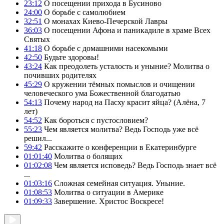
23:12
О посещении прихода в Бусиново
24:00
О борьбе с самолюбием
32:51
О монахах Киево-Печерской Лавры
36:03
О посещении Афона и паникадиле в храме Всех
Святых
41:18
О борьбе с домашними насекомыми
42:50
Будьте здоровы!
43:24
Как преодолеть усталость и уныние? Молитва о
почивших родителях
45:29
О кружении тёмных помыслов и очищении
человеческого ума Божественной благодатью
54:13
Почему народ на Пасху красит яйца? (Алёна, 7
лет)
54:52
Как бороться с пустословием?
55:23
Чем является молитва? Ведь Господь уже всё
решил...
59:42
Расскажите о конференции в Екатеринбурге
01:01:40
Молитва о болящих
01:02:08
Чем является исповедь? Ведь Господь знает всё
...
01:03:16
Сложная семейная ситуация. Уныние.
01:08:53
Молитва о ситуации в Америке
01:09:33
Завершение. Христос Воскресе!