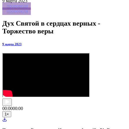
9
марта 2023
проповеди
проповеди
Дух Святой в сердцах верных -
Торжество веры
9 марта 2023
00:00
00:00
1
×