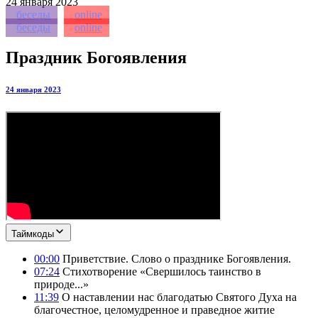
24
января 2023
беседы
online
беседы
online
Праздник Богоявления
24 января 2023
Таймкоды
00:00
Приветствие. Слово о празднике Богоявления.
07:24
Стихотворение «Свершилось таинство в
природе...»
11:39
О наставлении нас благодатью Святого Духа на
благочестное, целомудренное и праведное житие