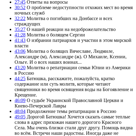
27:45
Ответы на вопросы
30:52
О проблеме недоступности отхожих мест во время
ночных служб
32:22
Молитва о погибших на Донбассе и всех
страждущих
35:27
О нашей реакции на недоброжелательство
41:28
Молитва о болящем Сергии
41:43
О избрании патриархов и участии в этом мирской
власти
43:06
Молитва о болящих Вячеславе, Людмиле,
Александре (м), Александре (ж). О Михаиле, Ксении,
Ольге. И о всех наших воинах...
43:20
Молитва о репатриации семьи Юлии из Америки
в Россию
44:25
Батюшка, расскажите, пожалуйста, кратко
содержание или суть молитв, которые читают
священники во время освящения воды на Богоявление и
Крещение.
46:09
О судьбе Украинской Православной Церкви и
Киево-Печерской Лавры
48:04
Продолжение темы репатриации в Россию
49:05
Дорогой Батюшка! Хочется сказать самые теплые
слова в адрес прихожан нашего дорогого Красного
Села. Мы очень близки стали друг другу. Помощь видна
во всём. Встречи наши радостны. Иногда даже не