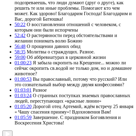
подозреваеешь, что люди думают (друг о друге), как
решить те или иные проблемы. Помогают кто чем
может. Как здорово! Благодарим Господа! Благодарим и
Вас, дорогой Батюшка!
50:22
О восстановлении отношений с человеком, с
которым они были испорчены
52:42
О растерянности перед обстоятельствами и
желании понимать волю Божию
56:48
О прощении давних обид
58:35
Молитвы о страждущих. Разное.
59:00
Об аббревиатурах в церковной жизни
01:00:23
Я забыла окропить на Крещение... можно ли
сейчас окропить св.водой не только дом, но и домашнее
животное?
01:00:53
Вы православный, потому что русский? Или
это сознательный выбор между двумя конфессиями?
01:03:01
Разное
01:03:24
О странных поступках знаемых православных
людей, переступающих «красные линии»
01:05:20
Дорогой отец Артемий, ждём встречу 25 января
« Чашу спасения прииму»! Вдохновения Вам!
01:05:59
Завершение. С праздником Богоявления и
Воскресения Христова!