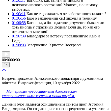
01:02:17
Батюшка, как выйти из тяжелого
психологического состояния? Молюсь, но не могу
выбраться.
01:03:11
Как не тщеславиться от собственного таланта?
01:05:56
Ещё о заключении св.Николая в темницу
01:06:58
Батюшка, а благодатное разумение бывает ли
хоть иногда у страстных людей? Если да, то как его
отличить от мнения?
01:07:39
Благодарю за встречу посвящённую Каю и
Герде!
01:08:03
Завершение. Христос Воскресе!
00:00
00:00
1
×
Встреча прихожан Алексеевского монастыря с духовником
обители. Видеоконференция, 10 декабря 2022.
—
Материалы предоставлены Алексеевским
ставропигиальным женским монастырём.
Данный блог является официальным сайтом прот. Артемия
Владимирова. Он создан при его непосредственном участии и