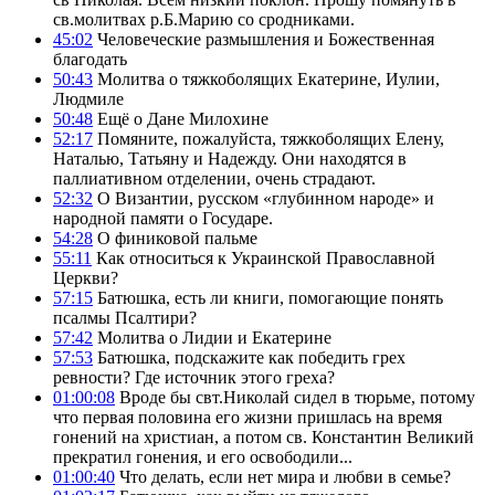
св.молитвах р.Б.Марию со сродниками.
45:02
Человеческие размышления и Божественная
благодать
50:43
Молитва о тяжкоболящих Екатерине, Иулии,
Людмиле
50:48
Ещё о Дане Милохине
52:17
Помяните, пожалуйста, тяжкоболящих Елену,
Наталью, Татьяну и Надежду. Они находятся в
паллиативном отделении, очень страдают.
52:32
О Византии, русском «глубинном народе» и
народной памяти о Государе.
54:28
О финиковой пальме
55:11
Как относиться к Украинской Православной
Церкви?
57:15
Батюшка, есть ли книги, помогающие понять
псалмы Псалтири?
57:42
Молитва о Лидии и Екатерине
57:53
Батюшка, подскажите как победить грех
ревности? Где источник этого греха?
01:00:08
Вроде бы свт.Николай сидел в тюрьме, потому
что первая половина его жизни пришлась на время
гонений на христиан, а потом св. Константин Великий
прекратил гонения, и его освободили...
01:00:40
Что делать, если нет мира и любви в семье?