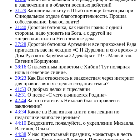
в заключении и в области военных действий
31:29
Заполнила анкету в Штаб помощи беженцам при
Синодальном отделе благотворительности. Прошла
собеседование. Благословите!
31:40
Дорогой батюшка, как найти грань: с одной
стороны, надо уповать на Бога, а с другой не
«переваливать» на Него земные дела...
37:28
Дорогой батюшка Артемий и все прихожане! Рада
пригласить вас на лекцию «С.Н.Дурылин и его время» в
Дом Русского Зарубежья 22 декабря в 19 ч. Малый зал.
Евгения Коршунова.
38:16
С пламенным приветом с Хибин! Тут полярная
ночь и северное сияние.
39:23
Как Вы относитесь к знакомствам через интернет
для православных с целью создания семьи?
41:53
О добрых делах и тщеславии
42:31
О песне «С чего начинается Родина»
42:44
За что святитель Николай был отправлен в
заключение?
43:34
Какие на Ваш взгляд книги или лекции по
педагогике наиболее ценные?
44:10
Воздохните, пожалуйста, о укреплении Михаила,
Василия, Ольги!
44:38
У нас престольный праздник, монастырь в честь
св Николая. Всем низкий поклон. Прошу помянуть в