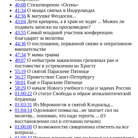
40:08
Стихотворение «Осень»
41:34
О мощах святых в Нидерландах
42:56
К матушке Феодосии...
43:04
Дети крещены, а в храм не ходят ... Можно ли
подавать записки на проскомидию?
43:55
Самый младший участник конференции
благодарит за молитвы
44:36
О послушании, порванной связке и оперативном
вмешательстве
47:34
У мамы травма
49:07
О небыстром заживлении греховных ран и
постоянстве в устремлении ко Христу
55:19
О святой Параскеве Пятнице
56:27
Приветствие Санкт-Петербургу
58:01
Ещё о Параскеве Пятнице
58:29
О начале Нового учебного года и задачах России
01:00:22
О статуе Свободы и образе апокалиптической
блудницы
01:03:31
Из Меровингов и святой Клодоальд...
01:04:14
Одолевают помыслы...не хватает сил на
молитву... понимаю, что надо терпеть ... (О
восстановлении сил и отгнании печали)
01:06:00
О возможностях священника ответить на все
вопросы...
01:08:33
Человек понимает, что он похож на капризного