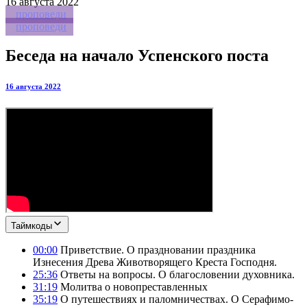
16
августа 2022
проповеди
проповеди
Беседа на начало Успенского поста
16 августа 2022
Таймкоды
00:00
Приветствие. О праздновании праздника
Изнесения Древа Животворящего Креста Господня.
25:36
Ответы на вопросы. О благословении духовника.
31:19
Молитва о новопреставленных
35:19
О путешествиях и паломничествах. О Серафимо-