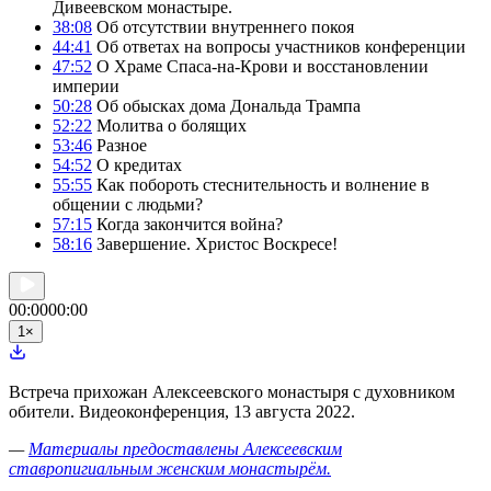
Дивеевском монастыре.
38:08
Об отсутствии внутреннего покоя
44:41
Об ответах на вопросы участников конференции
47:52
О Храме Спаса-на-Крови и восстановлении
империи
50:28
Об обысках дома Дональда Трампа
52:22
Молитва о болящих
53:46
Разное
54:52
О кредитах
55:55
Как побороть стеснительность и волнение в
общении с людьми?
57:15
Когда закончится война?
58:16
Завершение. Христос Воскресе!
00:00
00:00
1
×
Встреча прихожан Алексеевского монастыря с духовником
обители. Видеоконференция, 13 августа 2022.
—
Материалы предоставлены Алексеевским
ставропигиальным женским монастырём.