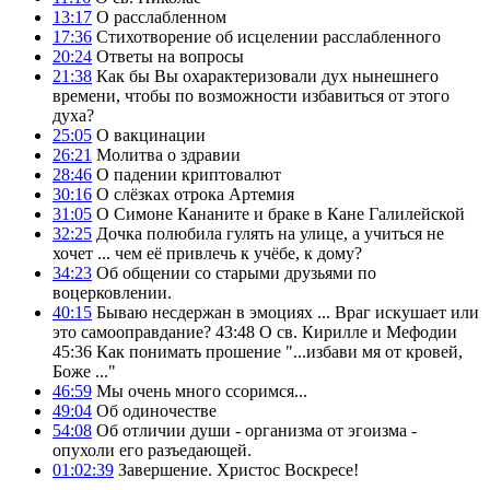
13:17
О расслабленном
17:36
Стихотворение об исцелении расслабленного
20:24
Ответы на вопросы
21:38
Как бы Вы охарактеризовали дух нынешнего
времени, чтобы по возможности избавиться от этого
духа?
25:05
О вакцинации
26:21
Молитва о здравии
28:46
О падении криптовалют
30:16
О слёзках отрока Артемия
31:05
О Симоне Кананите и браке в Кане Галилейской
32:25
Дочка полюбила гулять на улице, а учиться не
хочет ... чем её привлечь к учёбе, к дому?
34:23
Об общении со старыми друзьями по
воцерковлении.
40:15
Бываю несдержан в эмоциях ... Враг искушает или
это самооправдание? 43:48 О св. Кирилле и Мефодии
45:36 Как понимать прошение "...избави мя от кровей,
Боже ..."
46:59
Мы очень много ссоримся...
49:04
Об одиночестве
54:08
Об отличии души - организма от эгоизма -
опухоли его разъедающей.
01:02:39
Завершение. Христос Воскресе!