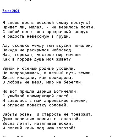
7 мая 2021
Я вновь весны веселой слышу поступь!

Придет ли, милая, - не верилось почти.

С собой несет она прозрачный воздух

И радость невесомую в груди.

Ах, сколько между тем вкусил печалей,

Покуда не раскрылся небосвод.

Нас, горожан, жестоко мир мочалит -

Как в городе душа моя живет?

Зимой и осенью родные уходили,

Не попрощавшись, в вечный путь земли.

Живые клацали, как крокодилы,

В любовь не веря, мир не берегли.

Но вот пришла царица Ботичелли,

С улыбкой примиряющей своей -

И взвились в май апрельские качели,

И огласил повестку соловей.

Забыты рознь, и старость не тревожит.

Душа почивших помнит с теплотой.

Весна летит, натягивая вожжи,
