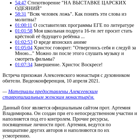
54:47
Стихотворение "НА ВЫСТАВКЕ ЦАРСКИХ
ОДЕЯНИЙ"
58:31
"Всяк человек ложь". Как понять эти слова из
молитвы?
01:00:11
О составителях программы ЕГЕ по литературе
01:01:58
Моя школьная подруга 16-ти лет просит стать
крёстной её будущего ребёнка ...
01:02:53
О вреде японских аниме
01:05:04
Христос говорит: "Отвергнись себя и следуй за
Мною..." Можно ли после этого слушать музыку и
смотреть фильмы?
01:07:34
Завершение. Христос Воскресе!
Встреча прихожан Алексеевского монастыря с духовником
обители. Видеоконференция, 10 апреля 2021.
—
Материалы предоставлены Алексеевским
ставропигиальным женским монастырём.
Данный блог является официальным сайтом прот. Артемия
Владимирова. Он создан при его непосредственном участии и
наполняется под его контролем. Прочие ресурсы,
посвященные личности прот. Артемия, ведутся по
инициативе других авторов и наполняются по их
усмотрению.