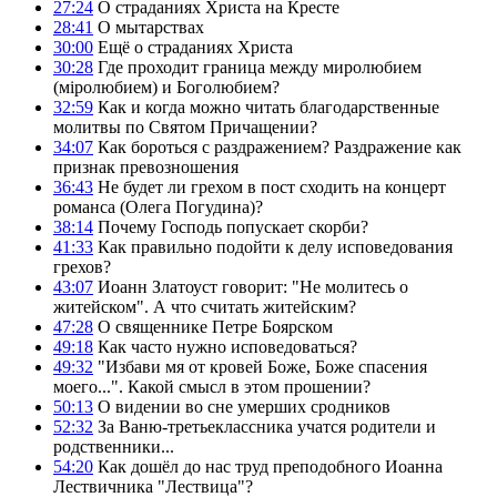
27:24
О страданиях Христа на Кресте
28:41
О мытарствах
30:00
Ещё о страданиях Христа
30:28
Где проходит граница между миролюбием
(мiролюбием) и Боголюбием?
32:59
Как и когда можно читать благодарственные
молитвы по Святом Причащении?
34:07
Как бороться с раздражением? Раздражение как
признак превозношения
36:43
Не будет ли грехом в пост сходить на концерт
романса (Олега Погудина)?
38:14
Почему Господь попускает скорби?
41:33
Как правильно подойти к делу исповедования
грехов?
43:07
Иоанн Златоуст говорит: "Не молитесь о
житейском". А что считать житейским?
47:28
О священнике Петре Боярском
49:18
Как часто нужно исповедоваться?
49:32
"Избави мя от кровей Боже, Боже спасения
моего...". Какой смысл в этом прошении?
50:13
О видении во сне умерших сродников
52:32
За Ваню-третьеклассника учатся родители и
родственники...
54:20
Как дошёл до нас труд преподобного Иоанна
Лествичника "Лествица"?