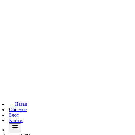
Телеграм-канал
t.me
→
← Назад
Обо мне
Блог
Книги