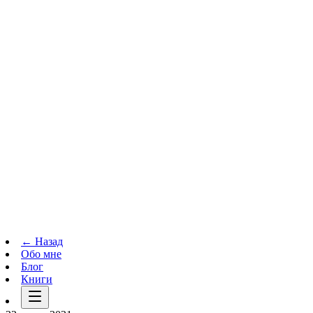
Телеграм-канал
t.me
→
← Назад
Обо мне
Блог
Книги