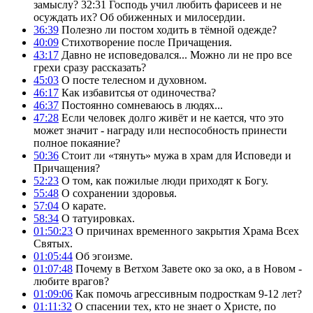
замыслу? 32:31 Господь учил любить фарисеев и не
осуждать их? Об обиженных и милосердии.
36:39
Полезно ли постом ходить в тёмной одежде?
40:09
Стихотворение после Причащения.
43:17
Давно не исповедовался... Можно ли не про все
грехи сразу рассказать?
45:03
О посте телесном и духовном.
46:17
Как избавитсья от одиночества?
46:37
Постоянно сомневаюсь в людях...
47:28
Если человек долго живёт и не кается, что это
может значит - награду или неспособность принести
полное покаяние?
50:36
Стоит ли «тянуть» мужа в храм для Исповеди и
Причащения?
52:23
О том, как пожилые люди приходят к Богу.
55:48
О сохранении здоровья.
57:04
О карате.
58:34
О татуировках.
01:50:23
О причинах временного закрытия Храма Всех
Святых.
01:05:44
Об эгоизме.
01:07:48
Почему в Ветхом Завете око за око, а в Новом -
любите врагов?
01:09:06
Как помочь агрессивным подросткам 9-12 лет?
01:11:32
О спасении тех, кто не знает о Христе, по