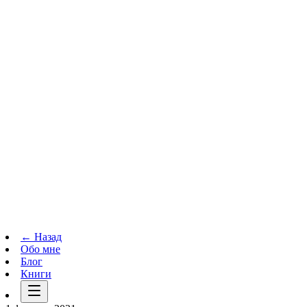
Телеграм-канал
t.me
→
← Назад
Обо мне
Блог
Книги