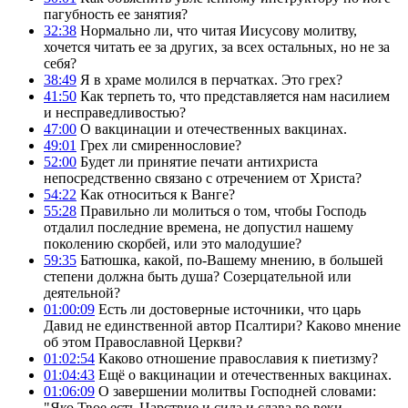
пагубность ее занятия?
32:38
Нормально ли, что читая Иисусову молитву,
хочется читать ее за других, за всех остальных, но не за
себя?
38:49
Я в храме молился в перчатках. Это грех?
41:50
Как терпеть то, что представляется нам насилием
и несправедливостью?
47:00
О вакцинации и отечественных вакцинах.
49:01
Грех ли смиреннословие?
52:00
Будет ли принятие печати антихриста
непосредственно связано с отречением от Христа?
54:22
Как относиться к Ванге?
55:28
Правильно ли молиться о том, чтобы Господь
отдалил последние времена, не допустил нашему
поколению скорбей, или это малодушие?
59:35
Батюшка, какой, по-Вашему мнению, в большей
степени должна быть душа? Созерцательной или
деятельной?
01:00:09
Есть ли достоверные источники, что царь
Давид не единственной автор Псалтири? Каково мнение
об этом Православной Церкви?
01:02:54
Каково отношение православия к пиетизму?
01:04:43
Ещё о вакцинации и отечественных вакцинах.
01:06:09
О завершении молитвы Господней словами:
"Яко Твое есть Царствие и сила и слава во веки.