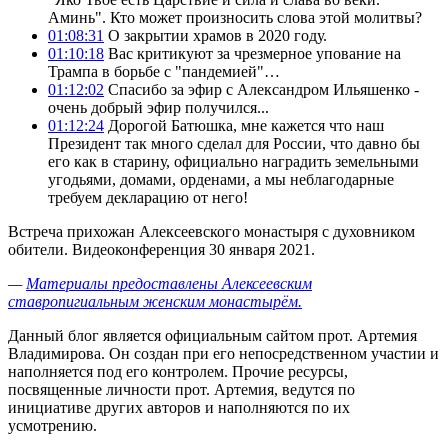
Аминь". Кто может произносить слова этой молитвы?
01:08:31
О закрытии храмов в 2020 году.
01:10:18
Вас критикуют за чрезмерное упование на
Трампа в борьбе с "пандемией"…
01:12:02
Спасибо за эфир с Александром Ильяшенко -
очень добрый эфир получился...
01:12:24
Дорогой Батюшка, мне кажется что наш
Президент так много сделал для России, что давно бы
его как в старину, официально наградить земельными
угодьями, домами, орденами, а мы неблагодарные
требуем декларацию от него!
Встреча прихожан Алексеевского монастыря с духовником
обители. Видеоконференция 30 января 2021.
—
Материалы предоставлены Алексеевским
ставропигиальным женским монастырём.
Данный блог является официальным сайтом прот. Артемия
Владимирова. Он создан при его непосредственном участии и
наполняется под его контролем. Прочие ресурсы,
посвященные личности прот. Артемия, ведутся по
инициативе других авторов и наполняются по их
усмотрению.