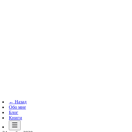
Телеграм-канал
t.me
→
← Назад
Обо мне
Блог
Книги