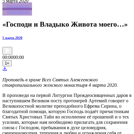
5
марта 2020
проповеди
проповеди
«Господи и Владыко Живота моего…»
5 марта 2020
00:00
00:00
1
×
Проповедь в храме Всех Святых Алексеевского
ставропигиального женского монастыря 4 марта 2020.
В проповеди на первой Литургии Преждеосвященных даров в
наступившем Великом посту протоиерей Артемий говорит о
Великопостной молитве преподобного Ефрема Сирина, о
благодатной помощи, которую Господь подаёт причастникам
Святых Христовых Тайн во исполнение её прошений и о тех
усилиях, которые нам необходимо прилагать для сохранения
союза с Господом, пребывания в духе целомудрия,
смиренномудрия, терпения и любви и ограждения себя от