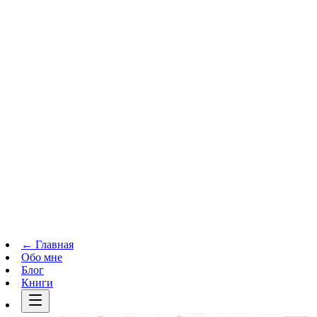
Телеграм-канал
t.me
→
← Главная
Обо мне
Блог
Книги