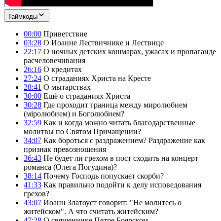
Таймкоды
00:00
Приветствие
03:28
О Иоанне Лествичнике и Лествице
22:17
О ночных детских кошмарах, ужасах и пропаганде
расчеловечивания
26:16
О кредитах
27:24
О страданиях Христа на Кресте
28:41
О мытарствах
30:00
Ещё о страданиях Христа
30:28
Где проходит граница между миролюбием
(мiролюбием) и Боголюбием?
32:59
Как и когда можно читать благодарственные
молитвы по Святом Причащении?
34:07
Как бороться с раздражением? Раздражение как
признак превозношения
36:43
Не будет ли грехом в пост сходить на концерт
романса (Олега Погудина)?
38:14
Почему Господь попускает скорби?
41:33
Как правильно подойти к делу исповедования
грехов?
43:07
Иоанн Златоуст говорит: "Не молитесь о
житейском". А что считать житейским?
47:28
О священнике Петре Боярском