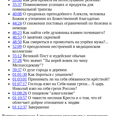
35:37
Поминовение усопших и продукты для
поминальной трапезы
40:08
О сродниках преподобного Алексея, человека
Божия и утешении их Божественной благодатью
44:24
О снижении постовых ограничений по болезни и
немощи
46:23
Как найти себе духовника взамен почившего?
46:53
О занятиях скрипкой
48:50
Как смириться и промолчать на упрёки мужа?...
52:09
О преодолении нестроений в медицинском
коллективе
55:12
Великий Пост и иудейские обычаи
57:28
Что значит "Ты иерей вовек по чину
Мелхиседекову"?
59:37
О духе города и деревни
01:01:30
Как бороться с унынием?
01:03:01
Принимать ли на себя обязанности крёстной?
01:07:17
Господь взял на Себя наши грехи... А царь
Николай взял на себя грехи России?
01:08:26
О пищевом "алкоголизме"
01:10:57
О тяжести несения Креста и о том, что её
облегчает доброе отношение к людям
01:12:37
Завершение
Встреча прихожан Алексеевского монастыря с духовником