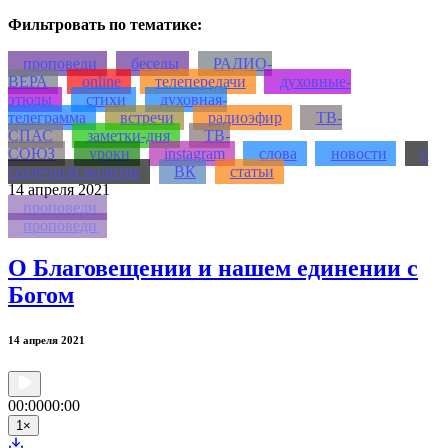
Фильтровать по тематике:
проповеди
беседы
РАДИО-
ВЕРА
online
телепередачи
духовные-
этюды
стихи
духовная-
телеграмма
встречи
радиоэфир
ТВ-
СПАС
заметки-дня
ТВ-
СОЮЗ
уроки
instagram
слова
новости
о
сердечной молитве
ВК
статьи
14
апреля 2021
проповеди
проповеди
О Благовещении и нашем единении с
Богом
14 апреля 2021
00:00
00:00
1
×