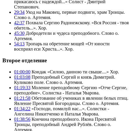
прикасаюсь с надеждой...» Солист - Дмитрий
Степанович.
29:34
Уход на Маковец, первые подвиги, храм Троицы.
Слово о. Артемия.
42:37
Похвала Сергию Радонежскому. «Вся Россия - твоя
обитель...». Хор.
45:30
Добродетели и чудеса преподобного. Слово о.
Артемия.
54:13
Тропарь на обретение мощей «От юности
восприял еси Христа...». Хор.
Второе отделение
01:00:00
Кондак «Силою, данною ти свыше....» Хор.
01:03:08
Преподобный Сергий и князь Димитрий.
Куликово поле. Слово о. Артемия.
01:19:33
Моление преподобному Сергию «Отче Сергие,
преподобне». Солистка - Наталья Уварова.
01:21:58
Обетование об учениках в явлении белых птиц.
Явление Пресвятой Богородицы. Слово о. Артемия.
01:34:22
«Господи, помилуй нас...». Солистки -
Ангелина Никитченко и Наталья Уварова.
01:38:56
Кончина преподобного. Икона Пресвятой
Троицы, преподобный Андрей Рублёв. Слово о.
Артемия.