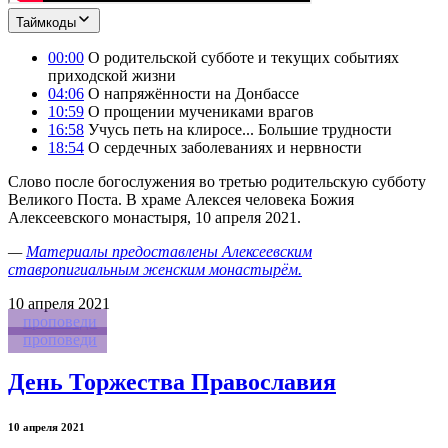
Таймкоды
00:00
О родительской субботе и текущих событиях
приходской жизни
04:06
О напряжённости на Донбассе
10:59
О прощении мучениками врагов
16:58
Учусь петь на клиросе... Большие трудности
18:54
О сердечных заболеваниях и нервности
Слово после богослужения во третью родительскую субботу
Великого Поста. В храме Алексея человека Божия
Алексеевского монастыря, 10 апреля 2021.
—
Материалы предоставлены Алексеевским
ставропигиальным женским монастырём.
10
апреля 2021
проповеди
проповеди
День Торжества Православия
10 апреля 2021