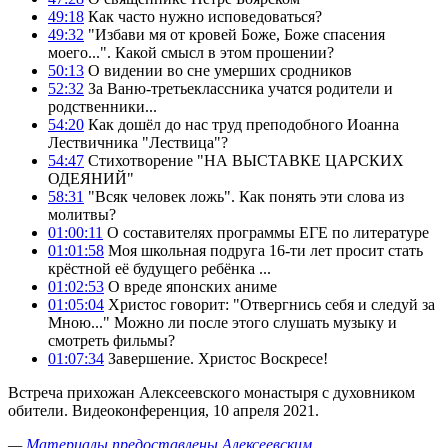
49:18
Как часто нужно исповедоваться?
49:32
"Избави мя от кровей Боже, Боже спасения
моего...". Какой смысл в этом прошении?
50:13
О видении во сне умерших сродников
52:32
За Ваню-третьеклассника учатся родители и
родственники...
54:20
Как дошёл до нас труд преподобного Иоанна
Лествичника "Лествица"?
54:47
Стихотворение "НА ВЫСТАВКЕ ЦАРСКИХ
ОДЕЯНИЙ"
58:31
"Всяк человек ложь". Как понять эти слова из
молитвы?
01:00:11
О составителях программы ЕГЕ по литературе
01:01:58
Моя школьная подруга 16-ти лет просит стать
крёстной её будущего ребёнка ...
01:02:53
О вреде японских аниме
01:05:04
Христос говорит: "Отвергнись себя и следуй за
Мною..." Можно ли после этого слушать музыку и
смотреть фильмы?
01:07:34
Завершение. Христос Воскресе!
Встреча прихожан Алексеевского монастыря с духовником
обители. Видеоконференция, 10 апреля 2021.
—
Материалы предоставлены Алексеевским