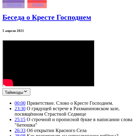
беседы
online
Беседа о Кресте Господнем
5 апреля 2021
Таймкоды
00:00
Приветствие. Слово о Кресте Господнем.
23:30
О грядущей встрече в Рахманиновском зале,
посвящённом Страстной Седмице
25:15
О строчной и прописной букве в написании слова
"батюшка"
26:33
Об открытии Красного Села
28:08
Как реагировать на непослушание ребёнка?