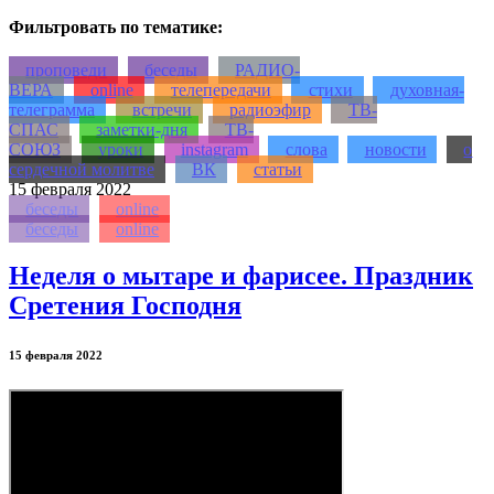
Фильтровать по тематике:
проповеди
беседы
РАДИО-
ВЕРА
online
телепередачи
стихи
духовная-
телеграмма
встречи
радиоэфир
ТВ-
СПАС
заметки-дня
ТВ-
СОЮЗ
уроки
instagram
слова
новости
о
сердечной молитве
ВК
статьи
15
февраля 2022
беседы
online
беседы
online
Неделя о мытаре и фарисее. Праздник
Сретения Господня
15 февраля 2022