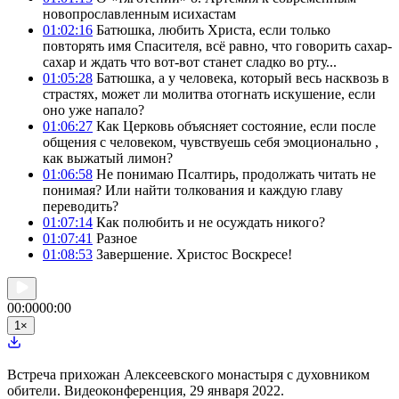
новопрославленным исихастам
01:02:16
Батюшка, любить Христа, если только
повторять имя Спасителя, всё равно, что говорить сахар-
сахар и ждать что вот-вот станет сладко во рту...
01:05:28
Батюшка, а у человека, который весь насквозь в
страстях, может ли молитва отогнать искушение, если
оно уже напало?
01:06:27
Как Церковь объясняет состояние, если после
общения с человеком, чувствуешь себя эмоционально ,
как выжатый лимон?
01:06:58
Не понимаю Псалтирь, продолжать читать не
понимая? Или найти толкования и каждую главу
переводить?
01:07:14
Как полюбить и не осуждать никого?
01:07:41
Разное
01:08:53
Завершение. Христос Воскресе!
00:00
00:00
1
×
Встреча прихожан Алексеевского монастыря с духовником
обители. Видеоконференция, 29 января 2022.