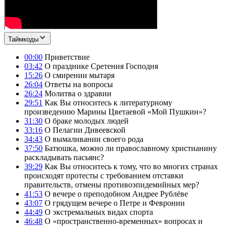
Таймкоды
00:00
Приветствие
03:42
О празднике Сретения Господня
15:26
О смирении мытаря
26:04
Ответы на вопросы
26:24
Молитва о здравии
29:51
Как Вы относитесь к литературному
произведению Марины Цветаевой «Мой Пушкин»?
31:30
О браке молодых людей
33:16
О Пелагии Дивеевской
34:43
О вымаливании своего рода
37:50
Батюшка, можно ли православному христианину
раскладывать пасьянс?
39:29
Как Вы относитесь к тому, что во многих странах
происходят протесты с требованием отставки
правительств, отмены противоэпидемийных мер?
41:53
О вечере о преподобном Андрее Рублёве
43:07
О грядущем вечере о Петре и Февронии
44:49
О экстремальных видах спорта
46:48
О «пространственно-временных» вопросах и