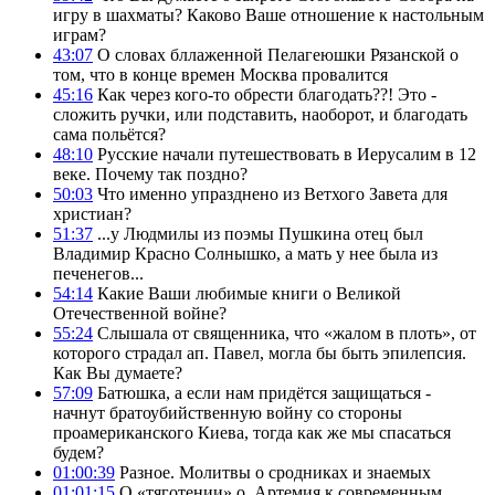
игру в шахматы? Каково Ваше отношение к настольным
играм?
43:07
О словах бллаженной Пелагеюшки Рязанской о
том, что в конце времен Москва провалится
45:16
Как через кого-то обрести благодать??! Это -
сложить ручки, или подставить, наоборот, и благодать
сама польётся?
48:10
Русские начали путешествовать в Иерусалим в 12
веке. Почему так поздно?
50:03
Что именно упразднено из Ветхого Завета для
христиан?
51:37
...у Людмилы из поэмы Пушкина отец был
Владимир Красно Солнышко, а мать у нее была из
печенегов...
54:14
Какие Ваши любимые книги о Великой
Отечественной войне?
55:24
Слышала от священника, что «жалом в плоть», от
которого страдал ап. Павел, могла бы быть эпилепсия.
Как Вы думаете?
57:09
Батюшка, а если нам придётся защищаться -
начнут братоубийственную войну со стороны
проамериканского Киева, тогда как же мы спасаться
будем?
01:00:39
Разное. Молитвы о сродниках и знаемых
01:01:15
О «тяготении» о. Артемия к современным