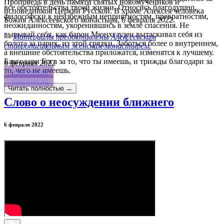
Проповедь в день памяти святых новомучеников и
все обстоятельства твоей жизни. Относись благодушно,
исповедников Церкви Русской. В храме Алексея человека
философски к неизбежным неприятностям, превратностям,
Божия Алексеевского монастыря, 6 февраля 2022.
неожиданностям, укоренившись в земле спасения. Не
вырывай себя, как барон Мюнхгаузен вытаскивал себя из
—
Материалы предоставлены Алексеевским
болота за парик, из этой грядки. Заботься более о внутреннем,
ставропигиальным женским монастырём.
а внешние обстоятельства приложатся, изменятся к лучшему.
Благодари Бога за то, что ты имеешь, и трижды благодари за
6
февраля 2022
то, чего не имеешь.
проповеди
проповеди
Читать полностью →
Слово о неосуждении ближнего
6 февраля 2022