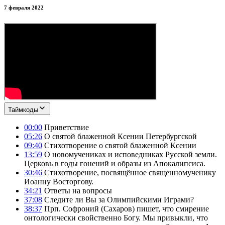
7 февраля 2022
Таймкоды
00:00
Приветствие
05:26
О святой блаженной Ксении Петербургской
09:40
Стихотворение о святой блаженной Ксении
13:59
О новомучениках и исповедниках Русской земли.
Церковь в годы гонений и образы из Апокалипсиса.
30:46
Стихотворение, посвящённое священномученику
Иоанну Восторгову.
34:21
Ответы на вопросы
37:08
Следите ли Вы за Олимпийскими Играми?
38:37
Прп. Софроний (Сахаров) пишет, что смирение
онтологически свойственно Богу. Мы привыкли, что