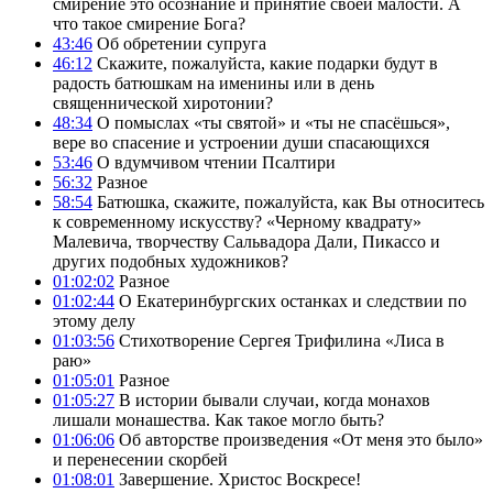
смирение это осознание и принятие своей малости. А
что такое смирение Бога?
43:46
Об обретении супруга
46:12
Скажите, пожалуйста, какие подарки будут в
радость батюшкам на именины или в день
священнической хиротонии?
48:34
О помыслах «ты святой» и «ты не спасёшься»,
вере во спасение и устроении души спасающихся
53:46
О вдумчивом чтении Псалтири
56:32
Разное
58:54
Батюшка, скажите, пожалуйста, как Вы относитесь
к современному искусству? «Черному квадрату»
Малевича, творчеству Сальвадора Дали, Пикассо и
других подобных художников?
01:02:02
Разное
01:02:44
О Екатеринбургских останках и следствии по
этому делу
01:03:56
Стихотворение Сергея Трифилина «Лиса в
раю»
01:05:01
Разное
01:05:27
В истории бывали случаи, когда монахов
лишали монашества. Как такое могло быть?
01:06:06
Об авторстве произведения «От меня это было»
и перенесении скорбей
01:08:01
Завершение. Христос Воскресе!