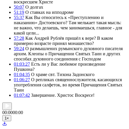
воскресшем Христе
50:07
О долгах
51:19
О ставках на ипподроме
55:37
Как Вы относитесь к «Преступлению и
наказанию» Достоевского? Там мелькает такая мысль:
не важно, что делаешь, чем занимаешься, главное - для
какой цели...
57:28
Как Андрей Рублёв пришёл к вере? В каком
примерно возрасте принял монашество?
59:24
О размышлених румынского духовного писателя
архим. Клеопы о Причащении Святых Таин и других
способах духовного соединения с Господом
01:03:27
Есть ли у Вас любимое произведение
Пушкина?
01:04:35
О храме свт. Тихона Задонского
01:06:27
О репликах священнослужителя, касающихся
употребления салфеток, во время Причащения Cвятых
Таин
01:07:42
Завершение. Христос Воскресе!
00:00
00:00
1
×