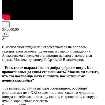
00:00
00:00
1
×
В московской студии нашего телеканала на вопросы
телезрителей отвечает духовник и старший священник
Алексеевского женского ставропигиального монастыря
города Москвы протоиерей Артемий Владимиров.
– Есть такое выражение: от добра добра не ищут. Как
православные должны его понимать? Можно ли сказать,
что эта пословица может научить нас истинному
пониманию добра?
– За всяким устойчивым словосочетанием, особенно
родившимся не в XXI столетии, стоит какая-то мудрость,
иногда житейская, иногда духовная, сокровенная, которую
нужно хорошенько поискать.