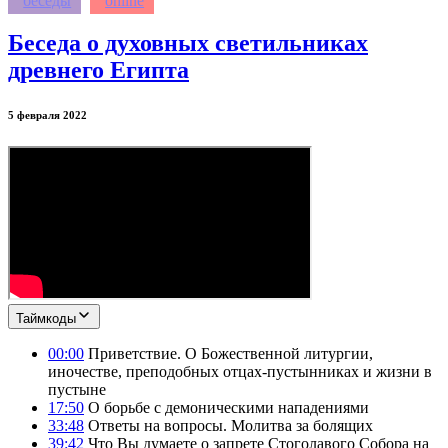
беседы
online
Беседа о духовных светильниках
древнего Египта
5 февраля 2022
Таймкоды
00:00
Приветствие. О Божественной литургии,
иночестве, преподобных отцах-пустынниках и жизни в
пустыне
17:50
О борьбе с демоническими нападениями
33:48
Ответы на вопросы. Молитва за болящих
39:42
Что Вы думаете о запрете Стоголавого Собора на