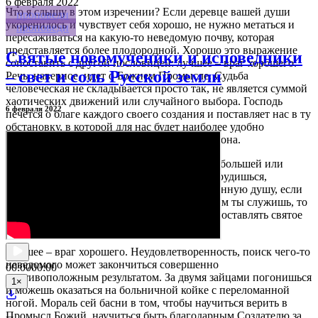
6
февраля 2022
Что я слышу в этом изречении? Если деревце вашей души
проповеди
укоренилось и чувствует себя хорошо, не нужно метаться и
проповеди
пересаживаться на какую-то неведомую почву, которая
представляется более плодородной. Хорошо это выражение
Святые новомученики и исповедники
сопоставить с другой пословицей: лучшее – враг хорошего.
– свет и соль Русской земли
Речь, наверное, идет о Божием Промысле. Судьба
человеческая не складывается просто так, не является суммой
хаотических движений или случайного выбора. Господь
6 февраля 2022
печется о благе каждого своего создания и поставляет нас в ту
обстановку, в которой для нас будет наиболее удобно
выполнение Его вечного нравственного закона.
От добра добра не ищут. Если твоя жизнь в большей или
меньшей степени упорядоченная, если ты трудишься,
созидаешь свой дом, а прежде всего собственную душу, если
есть круг людей, которым ты нужен, которым ты служишь, то
не следует легкомысленно от этого сбегать, оставлять святое
место пустым, показывать тыл оппонентам.
Лучшее – враг хорошего. Неудовлетворенность, поиск чего-то
неведомого может закончиться совершенно
00:00
00:00
противоположным результатом. За двумя зайцами погонишься
1
×
и можешь оказаться на больничной койке с переломанной
ногой. Мораль сей басни в том, чтобы научиться верить в
Промысл Божий, научиться быть благодарным Создателю за