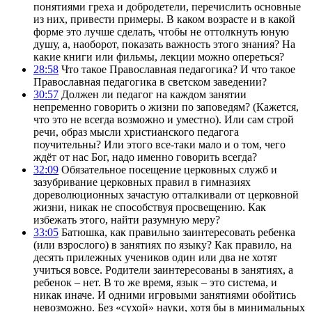
понятиями греха и добродетели, перечислить основные
из них, привести примеры. В каком возрасте и в какой
форме это лучше сделать, чтобы не оттолкнуть юную
душу, а, наоборот, показать важность этого знания? На
какие книги или фильмы, лекции можно опереться?
28:58
Что такое Православная педагогика? И что такое
Православная педагогика в светском заведении?
30:57
Должен ли педагог на каждом занятии
непременно говорить о жизни по заповедям? (Кажется,
что это не всегда возможно и уместно). Или сам строй
речи, образ мысли христианского педагога
поучительны? Или этого все-таки мало и о том, чего
ждёт от нас Бог, надо именно говорить всегда?
32:09
Обязательное посещение церковных служб и
зазубривание церковных правил в гимназиях
дореволюционных зачастую отталкивали от церковной
жизни, никак не способствуя просвещению. Как
избежать этого, найти разумную меру?
33:05
Батюшка, как правильно заинтересовать ребенка
(или взрослого) в занятиях по языку? Как правило, на
десять прилежных учеников один или два не хотят
учиться вовсе. Родители заинтересованы в занятиях, а
ребенок – нет. В то же время, язык – это система, и
никак иначе. И одними игровыми занятиями обойтись
невозможно. Без «сухой» науки, хотя бы в минимальных