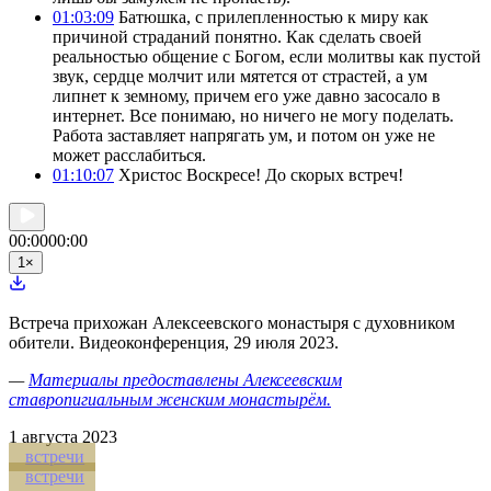
01:03:09
Батюшка, с прилепленностью к миру как
причиной страданий понятно. Как сделать своей
реальностью общение с Богом, если молитвы как пустой
звук, сердце молчит или мятется от страстей, а ум
липнет к земному, причем его уже давно засосало в
интернет. Все понимаю, но ничего не могу поделать.
Работа заставляет напрягать ум, и потом он уже не
может расслабиться.
01:10:07
Христос Воскресе! До скорых встреч!
00:00
00:00
1
×
Встреча прихожан Алексеевского монастыря с духовником
обители. Видеоконференция, 29 июля 2023.
—
Материалы предоставлены Алексеевским
ставропигиальным женским монастырём.
1
августа 2023
встречи
встречи