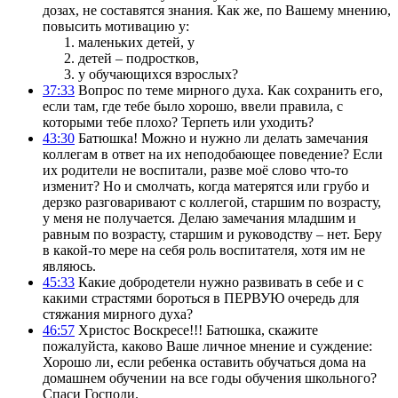
дозах, не составятся знания. Как же, по Вашему мнению,
повысить мотивацию у:
маленьких детей, у
детей – подростков,
у обучающихся взрослых?
37:33
Вопрос по теме мирного духа. Как сохранить его,
если там, где тебе было хорошо, ввели правила, с
которыми тебе плохо? Терпеть или уходить?
43:30
Батюшка! Можно и нужно ли делать замечания
коллегам в ответ на их неподобающее поведение? Если
их родители не воспитали, разве моё слово что-то
изменит? Но и смолчать, когда матерятся или грубо и
дерзко разговаривают с коллегой, старшим по возрасту,
у меня не получается. Делаю замечания младшим и
равным по возрасту, старшим и руководству – нет. Беру
в какой-то мере на себя роль воспитателя, хотя им не
являюсь.
45:33
Какие добродетели нужно развивать в себе и с
какими страстями бороться в ПЕРВУЮ очередь для
стяжания мирного духа?
46:57
Христос Воскресе!!! Батюшка, скажите
пожалуйста, каково Ваше личное мнение и суждение:
Хорошо ли, если ребенка оставить обучаться дома на
домашнем обучении на все годы обучения школьного?
Спаси Господи.