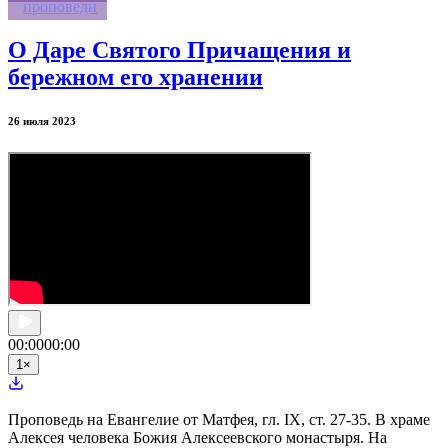
проповеди
О Даре Святого Причащения и
бережном его хранении
26 июля 2023
00:00
00:00
1
×
Проповедь на Евангелие от Матфея, гл. IX, ст. 27-35. В храме
Алексея человека Божия Алексеевского монастыря. На