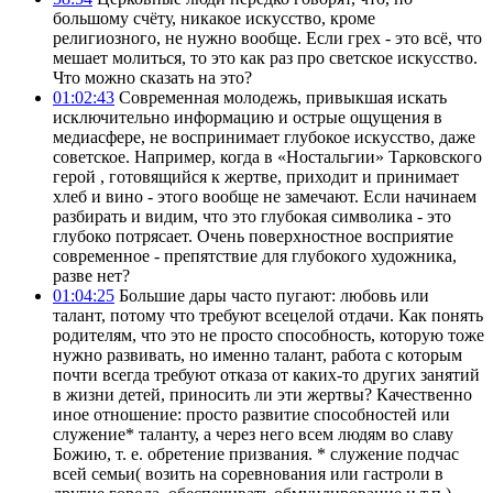
большому счёту, никакое искусство, кроме
религиозного, не нужно вообще. Если грех - это всё, что
мешает молиться, то это как раз про светское искусство.
Что можно сказать на это?
01:02:43
Современная молодежь, привыкшая искать
исключительно информацию и острые ощущения в
медиасфере, не воспринимает глубокое искусство, даже
советское. Например, когда в «Ностальгии» Тарковского
герой , готовящийся к жертве, приходит и принимает
хлеб и вино - этого вообще не замечают. Если начинаем
разбирать и видим, что это глубокая символика - это
глубоко потрясает. Очень поверхностное восприятие
современное - препятствие для глубокого художника,
разве нет?
01:04:25
Большие дары часто пугают: любовь или
талант, потому что требуют всецелой отдачи. Как понять
родителям, что это не просто способность, которую тоже
нужно развивать, но именно талант, работа с которым
почти всегда требуют отказа от каких-то других занятий
в жизни детей, приносить ли эти жертвы? Качественно
иное отношение: просто развитие способностей или
служение* таланту, а через него всем людям во славу
Божию, т. е. обретение призвания. * служение подчас
всей семьи( возить на соревнования или гастроли в