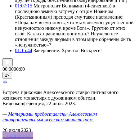
другие города, обеспечивать обмундирование и т.п.)
01:07:15
Митрополит Вениамин (Федченков) в
последнюю земную встречу с отцом Иоанном
(Крестьянкиным) преподал ему такое наставление:
«Пора нам всем понять, что мы являемся существенной
ненужностью никому, кроме Бога». Грустно от этих
слов. Как их правильно понимать? Неужели все
отношения между людьми в этом мире обречены быть
«ненужностью»?
01:15:44
Завершение. Христос Воскресе!
00:00
00:00
1
×
Встреча прихожан Алексеевского ставро-пигиального
женского монастыря с духовником обители.
Видеоконференция, 22 июля 2023.
—
Материалы предоставлены Алексеевским
ставропигиальным женским монастырём.
26
июля 2023
проповеди