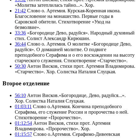
«Молитва затеплилась тайно...». Хор.
21:42
Слово о. Артемия. Курская-Коренная икона.
Благословение на монашество. Первые годы в
Саровской обители. Стихотворение «Уход на
безмолвие».
33:36
«Богородице Дево, радуйся». Народный духовный
стих. Солист Александр Кирюшин.
36:44
Слово о. Артемия. О молитве «Богородице Дево,
радуйся». О домашней молитве. О подвиге
преподобного Серафима и о его восхождении на высоту
старческого служения. Стихотворение «Старчество».
50:30
Антон Висков, стихи прот. Артемия Владимирова.
«Старчество». Хор. Солистка Наталия Слуцкая.
Второе отделение
56:10
Антон Висков.«Богородице, Дево, радуйся...».
Хор. Солистка Наталия Слуцкая.
01:03:11
Слово о.Артемия. Кончина преподобного
Серафима, его служение России и пророчества о ней.
Стихотворение «Пророчество».
01:12:54
Антон Висков, стихи прот. Артемия
Владимирова. «Пророчество». Хор.
01:15:57
Слово о.Артемия. Серафимо-Дивеевская