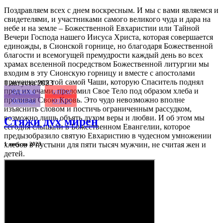
Поздравляем всех с днем воскресным. И мы с вами являемся и
свидетелями, и участниками самого великого чуда и дара на
небе и на земле – Божественной Евхаристии или Тайной
Вечери Господа нашего Иисуса Христа, которая совершается
единожды, в Сионской горнице, но благодаря Божественной
благости и всемогущей премудрости каждый день во всех
храмах вселенной посредством Божественной литургии мы
входим в эту Сионскую горницу и вместе с апостолами
причащаемся той самой Чаши, которую Спаситель поднял
1
августа 2023
пред их очами, преломил Свое Тело под образом хлеба и
беседы
online
проливая Свою Кровь. Это чудо невозможно вполне
беседы
online
изъяснить словом и постичь ограниченным рассудком,
возможно лишь объять духом веры и любви. И об этом мы
Стяжи дух мирен
сегодня слышали в Божественном Евангелии, которое
предызобразило святую Евхаристию в чудесном умножении
хлебов в пустыни для пяти тысяч мужчин, не считая жен и
1 августа 2023
детей.
Читать полностью →