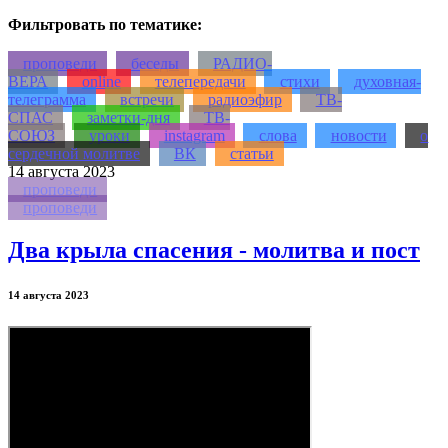
Фильтровать по тематике:
проповеди
беседы
РАДИО-
ВЕРА
online
телепередачи
стихи
духовная-
телеграмма
встречи
радиоэфир
ТВ-
СПАС
заметки-дня
ТВ-
СОЮЗ
уроки
instagram
слова
новости
о
сердечной молитве
ВК
статьи
14
августа 2023
проповеди
проповеди
Два крыла спасения - молитва и пост
14 августа 2023