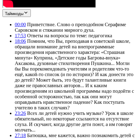
Таймкоды
00:00
Приветствие. Слово о преподобном Серафиме
Саровском и стяжании мирного духа.
17:53
Ответы на вопросы по теме: педагогика
18:06
Помним, что Вы, преподавая в советской школе,
обращали внимание детей на внепрограммные
произведения нравственного характера: «Страшная
минута» Куприна, «Детские годы Багрова-внука»
Аксакова, духовные стихотворения Пушкина... Могли
бы Вы порекомендовать учителям и родителям что-то
ещё, какой-то список (и по истории)? И как донести это
до детей? Может быть, это будут талантливые книги
даже не православных авторов... И к каким
произведениям из школьной программы надо подойти с
особенной осторожностью, так как они могут
оправдывать нравственное падение? Как поступать
учителю в таких случаях?
23:26
Всех ли детей нужно учить музыке? Урок в школе
обязательный, но некоторые ссылаются на отсутствие
слуха. И скучают, когда другие дети поют, а им говорят
молчать...
27:18
Батюшка, мне кажется, важно познакомить детей с