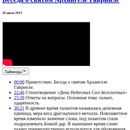
26 июля 2023
Таймкоды
00:00
Приветствие. Беседа о святом Архангеле
Гаврииле.
22:46
Стихотворение «День Небесных Сил бесплотных»
25:39
Ответы на вопросы. Основная тема: талант,
одарённость.
30:21
В древнее время талантом называлась денежная
единица, мера веса драгоценного металла. Новозаветное
время изменило значение слова, под талантом стали
подразумевать Божий дар. В нынешнее время слово
талант преимущественно используется для обозначения