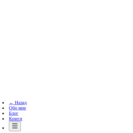
Телеграм-канал
t.me
→
← Назад
Обо мне
Блог
Книги