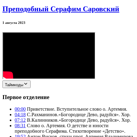
Преподобный Серафим Саровский
1 августа 2023
Таймкоды
Первое отделение
00:00
Приветствие. Вступительное слово о. Артемия.
04:18
С.Рахманинов.«Богородице Дево, радуйся». Хор.
07:12
В.Калинников.«Богородице Дево, радуйся». Хор.
08:31
Слово о. Артемия. О детстве и юности
преподобного Серафима. Стихотворение «Детство».
19:52
Антон Висков, стихи прот. Артемия Владимирова.