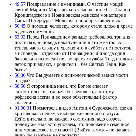
49:57
Поздравление с именинами. О частице мощей
святой Марины Маргариты в усыпальнице Св. Иоанна
Кронштадского в Иоанновском женском монастыре в
Санкт-Петербурге. Молитва о новопреставленных.
50:45
О помощи человеку, которому стало плохо в храме
в день его именин.
53:33
Перед Причащением раньше требовалось три дня
поститься, исповедь накануне или в это же утро. А
теперь часто слышу в храмах,что в субботу не постятся,
а исповедь – отдельно от Причащения и иногда один
батюшка и исповеди нет во время службы. Тогда только
деток причащают, а родители – без Святых Таин. Как
быть?
56:36
Что Вы думаете о психологической зависимости
от еды?
58:56
Я сторонница идеи, что Бог не спасает
автоматически, тем паче без человека, а потому
рефлексия всегда и во всем обязательный фактор
спасения...
01:00:31
Посмотрела видео Антония Сурожского, где он
критиковал спешку в выборе жизненного статуса.
Действительно, до каждого состояния надо созреть,
почему же мы часто уповаем, что положение семейное
или монашеское нас спасет? (Выйти замуж – не напасть,
лишь бы замужем не пропасть).