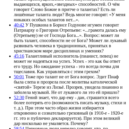
выдающихся, ярких,«звездных» способностей. О чём
говорит Слово Божие в притче о талантах? Есть ли
лишённые таланта люди? Ведь многие говорят: «У меня
никаких особых талантов нет...».
40:42
У Пушкина в Борисе Годунове игумен говорит
Патриарху о Григории Отрепьеве: «...грамота далась ему
(Отрепьеву) не от Господа Бога...». Вопрос: может ли
быть талант, способности не от Бога? Может ли лукавый
развивать человека в традиционных, принятых в
христианском мире дисциплинах и умениях?
45:16
Талантливый исполнитель (пианист, певец) не
может не надеяться на успех. Успех - это как бы ответ
его труду. Но ожидание успеха - это всегда почва для
тщеславия. Как управляться с этим грехом?
50:01
Тоже про талант не от Бога вопрос. Эдит Пиаф
была слепа и прозрела после молитвы католической
«святой» Терезе из Лизьё. Прозрев, увидела пианино и
заболела музыкой. Не от лукавого ли это ей пришло?
52:30
Гений знает, что дар ему - дан, страшится всего
более потерять его (возможность писать музыку, стихи и
т. д.). При этом часто образ жизни избирается
откровенно и сознательно греховный (в 1910-е - 1920-е
гг. это и публично декларируется). При этом великий
дар нисколько не умаляется. Почему?
58:54
Церковные люди нередко говорят, что, по