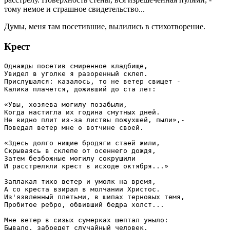
тому немое и страшное свидетельство...
Думы, меня там посетившие, вылились в стихотворение.
Крест
Однажды посетив смиренное кладбище,

Увидел в уголке я разоренный склеп.

Прислушался: казалось, то не ветер свищет -

Калика плачется, доживший до ста лет:

«Увы, хозяева могилу позабыли,

Когда настигла их година смутных дней.

Не видно плит из-за листвы пожухшей, пыли»,-

Поведал ветер мне о вотчине своей.

«Здесь долго нищие бродяги стаей жили,

Скрываясь в склепе от осеннего дождя,

Затем безбожные могилу сокрушили

И расстреляли крест в исходе октября...»

Заплакал тихо ветер и умолк на время,

А со креста взирал в молчании Христос.

Из'язвленный плетьми, в шипах терновых темя,

Пробитое ребро, обвивший бедра холст...

Мне ветер в сизых сумерках шептал уныло:

Бывало, забредет случайный человек,
