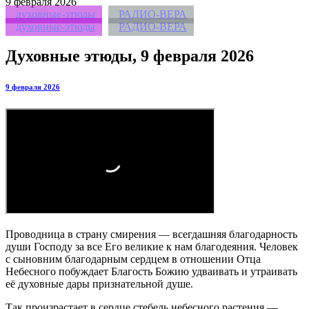
9
февраля 2026
духовные-этюды
РАДИО-ВЕРА
духовные-этюды
РАДИО-ВЕРА
Духовные этюды, 9 февраля 2026
9 февраля 2026
Проводница в страну смирения — всегдашняя благодарность
души Господу за все Его великие к нам благодеяния. Человек
с сыновним благодарным сердцем в отношении Отца
Небесного побуждает Благость Божию удваивать и утраивать
её духовные дары признательной душе.
Так произрастает в сердце стебель небесного растения —