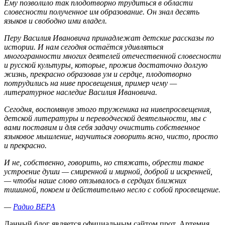
Ему позволило так плодотворно трудиться в области
словесности полученное им образование. Он знал десять
языков и свободно ими владел.
Перу Василия Ивановича принадлежат детские рассказы по
истории. И нам сегодня остаётся удивляться
многогранности многих деятелей отечественной словесности
и русской культуры, которые, прожив достаточно долгую
жизнь, прекрасно образовав ум и сердце, плодотворно
потрудились на ниве просвещения, пример чему —
литературное наследие Василия Ивановича.
Сегодня, воспомянув этого труженика на нивепросвещения,
детской литературы и переводческой деятельности, мы с
вами поставим и для себя задачу очистить собственное
языковое мышление, научиться говорить ясно, чисто, просто
и прекрасно.
И не, собственно, говорить, но стяжать, обрести такое
устроение души — смиренной и мирной, доброй и искренней,
— чтобы наше слово отзывалось в сердцах ближних
тишиной, покоем и действительно несло с собой просвещение.
—
Радио ВЕРА
Данный блог является официальным сайтом прот. Артемия