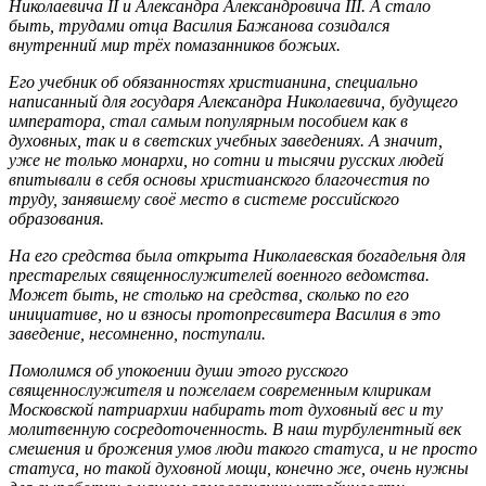
Николаевича II и Александра Александровича III. А стало
быть, трудами отца Василия Бажанова созидался
внутренний мир трёх помазанников божьих.
Его учебник об обязанностях христианина, специально
написанный для государя Александра Николаевича, будущего
императора, стал самым популярным пособием как в
духовных, так и в светских учебных заведениях. А значит,
уже не только монархи, но сотни и тысячи русских людей
впитывали в себя основы христианского благочестия по
труду, занявшему своё место в системе российского
образования.
На его средства была открыта Николаевская богадельня для
престарелых священнослужителей военного ведомства.
Может быть, не столько на средства, сколько по его
инициативе, но и взносы протопресвитера Василия в это
заведение, несомненно, поступали.
Помолимся об упокоении души этого русского
священнослужителя и пожелаем современным клирикам
Московской патриархии набирать тот духовный вес и ту
молитвенную сосредоточенность. В наш турбулентный век
смешения и брожения умов люди такого статуса, и не просто
статуса, но такой духовной мощи, конечно же, очень нужны