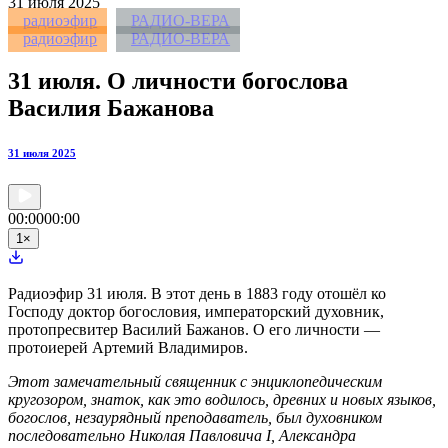
31
июля 2025
радиоэфир
РАДИО-ВЕРА
радиоэфир
РАДИО-ВЕРА
31 июля. О личности богослова
Василия Бажанова
31 июля 2025
00:00
00:00
1
×
Радиоэфир 31 июля. В этот день в 1883 году отошёл ко
Господу доктор богословия, императорский духовник,
протопресвитер Василий Бажанов. О его личности —
протоиерей Артемий Владимиров.
Этот замечательный священник с энциклопедическим
кругозором, знаток, как это водилось, древних и новых языков,
богослов, незаурядный преподаватель, был духовником
последовательно Николая Павловича I, Александра